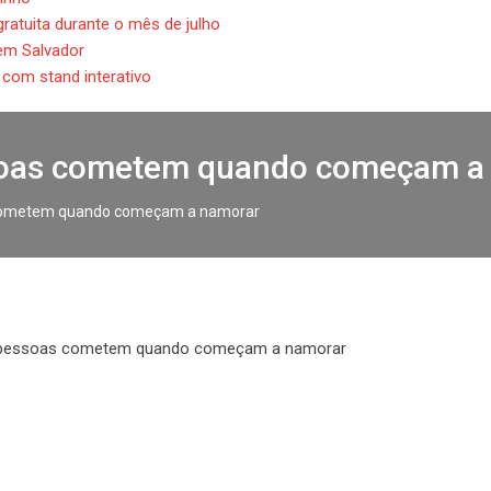
ratuita durante o mês de julho
em Salvador
a com stand interativo
soas cometem quando começam a
 cometem quando começam a namorar