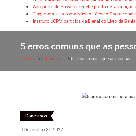
Aeroporto de Salvador recebe posto de vacinação g
Diagnoson a+ retoma Núcleo Técnico Operacional 
Instituto JCPM participa da Bienal do Livro da Bahi
5 erros comuns que as pes
- hj
- hj
Home
Concursos
5 erros comuns que as pessoas
Concursos
Dezembro 31, 2022