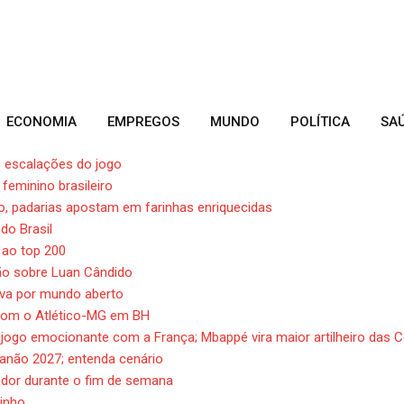
ECONOMIA
EMPREGOS
MUNDO
POLÍTICA
SA
eis escalações do jogo
feminino brasileiro
o, padarias apostam em farinhas enriquecidas
do Brasil
 ao top 200
ção sobre Luan Cândido
iva por mundo aberto
 com o Atlético-MG em BH
 jogo emocionante com a França; Mbappé vira maior artilheiro das 
ianão 2027; entenda cenário
ador durante o fim de semana
zinho