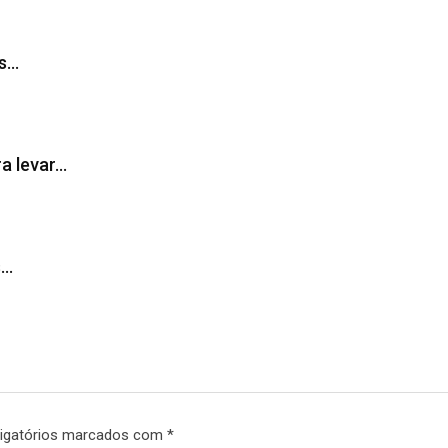
as…
ra levar…
s…
igatórios marcados com
*