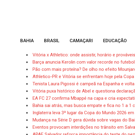
Skip
to
content
BAHIA
BRASIL
CAMAÇARI
EDUCAÇÃO
Vitória x Athletico: onde assistir, horário e prováv
Barça anuncia Kerolin com valor recorde no futebol 
Pão com mais proteína? De olho no efeito Mounjar
Athletico-PR e Vitória se enfrentam hoje pela Copa 
Tenista Laura Pigossi é campeã na Espanha e volta
Vitória puxa histórico de Abel e questiona declara
EA FC 27 confirma Mbappé na capa e cria expectat
Bahia sai atrás, mas busca empate e fica no 1 a 1
Inglaterra leva 3ª lugar da Copa do Mundo 2026 em
Mudança na Série D gera dúvida sobre vagas do Ba
Eventos provocam interdições no trânsito em Salv
APAE Salvador reforça importância do teste do pe