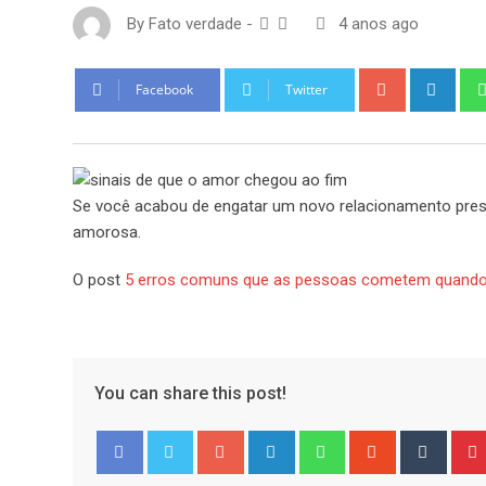
By
Fato verdade
-
4 anos ago
Google+
Link
Facebook
Twitter
Se você acabou de engatar um novo relacionamento pres
amorosa.
O post
5 erros comuns que as pessoas cometem quand
You can share this post!
Google+
LinkedIn
Whatsapp
StumbleUpo
Tumbl