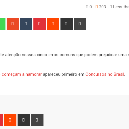
0
203
Less tha
edIn
Whatsapp
StumbleUpon
Tumblr
Pinterest
Reddit
Share
Print
via
Email
te atenção nesses cinco erros comuns que podem prejudicar uma 
o começam a namorar
apareceu primeiro em
Concursos no Brasil
.
n
r
Pinterest
Reddit
Share
Print
via