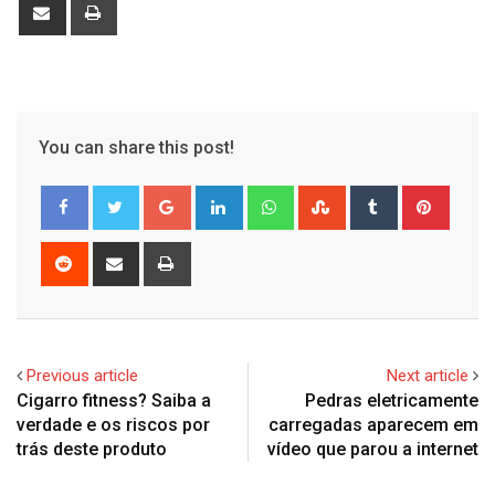
Share
Print
via
Email
You can share this post!
Google+
LinkedIn
Whatsapp
StumbleUpon
Tumblr
Pinter
Reddit
Share
Print
via
Email
Previous article
Next article
Cigarro fitness? Saiba a
Pedras eletricamente
verdade e os riscos por
carregadas aparecem em
trás deste produto
vídeo que parou a internet