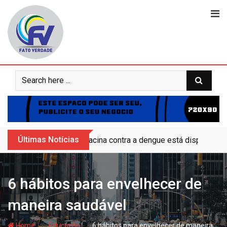
Skip
to
content
Últimas Notícias
Vacina contra a dengue está disponível 
6 hábitos para envelhecer de
maneira saudável
- hj
- hj
Home
Educação
6 hábitos para envelhecer de maneira