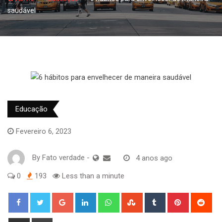
saudável
Educação
Fevereiro 6, 2023
By
Fato verdade
-
4 anos ago
0
193
Less than a minute
Google+
LinkedIn
Whatsapp
StumbleUpon
Tumblr
Pinterest
Red