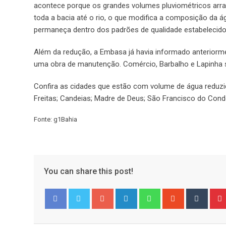
acontece porque os grandes volumes pluviométricos arras
toda a bacia até o rio, o que modifica a composição da 
permaneça dentro dos padrões de qualidade estabelecidos 
Além da redução, a Embasa já havia informado anteriormen
uma obra de manutenção. Comércio, Barbalho e Lapinha s
Confira as cidades que estão com volume de água reduzid
Freitas; Candeias; Madre de Deus; São Francisco do Cond
Fonte: g1Bahia
You can share this post!
Google+
LinkedIn
Whatsapp
StumbleUpo
Tumbl
Facebook
Twitter