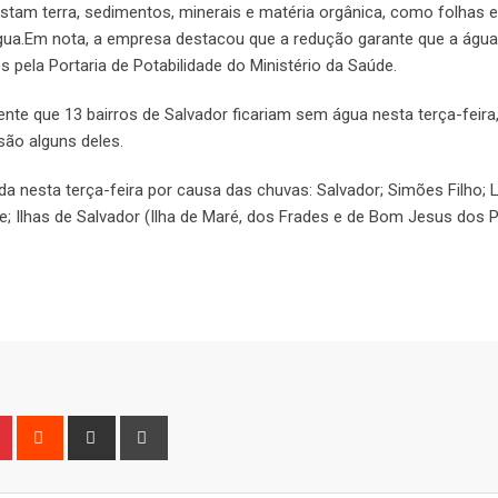
tam terra, sedimentos, minerais e matéria orgânica, como folhas e
água.Em nota, a empresa destacou que a redução garante que a água 
pela Portaria de Potabilidade do Ministério da Saúde.
te que 13 bairros de Salvador ficariam sem água nesta terça-feira,
ão alguns deles.
a nesta terça-feira por causa das chuvas: Salvador; Simões Filho; 
e; Ilhas de Salvador (Ilha de Maré, dos Frades e de Bom Jesus dos 
n
r
Pinterest
Reddit
Share
Print
via
Email