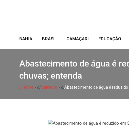
Skip
to
content
BAHIA
BRASIL
CAMAÇARI
EDUCAÇÃO
Abastecimento de água é red
chuvas; entenda
- hj
- hj
Home
Salvador
Abastecimento de água é reduzido 