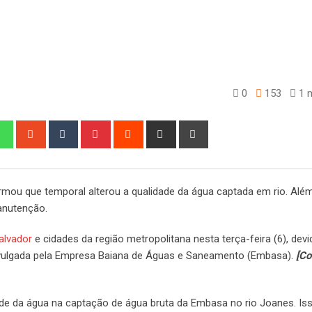
0
153
1 m
edIn
Whatsapp
StumbleUpon
Tumblr
Pinterest
Reddit
Share
Print
via
Email
mou que temporal alterou a qualidade da água captada em rio. Alé
anutenção.
alvador
e cidades da região metropolitana nesta terça-feira (6), dev
divulgada pela Empresa Baiana de Águas e Saneamento (Embasa).
[Co
de da água na captação de água bruta da Embasa no rio Joanes. Is