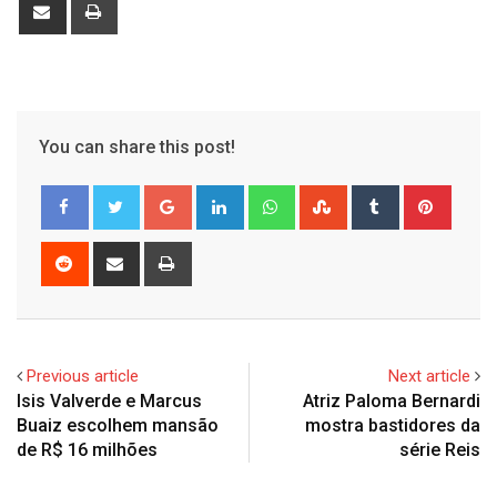
Share
Print
via
Email
You can share this post!
Google+
LinkedIn
Whatsapp
StumbleUpon
Tumblr
Pinter
Reddit
Share
Print
via
Email
Previous article
Next article
Isis Valverde e Marcus
Atriz Paloma Bernardi
Buaiz escolhem mansão
mostra bastidores da
de R$ 16 milhões
série Reis