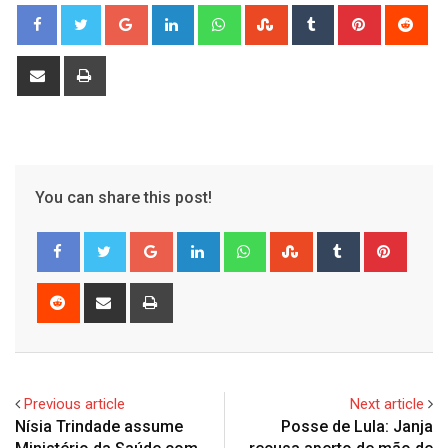
Google+
LinkedIn
Whatsapp
StumbleUpon
Tumblr
Pinterest
Red
Share
Print
via
Email
You can share this post!
Google+
LinkedIn
Whatsapp
StumbleUpon
Tumblr
Pinter
Reddit
Share
Print
via
Email
Previous article
Next article
Nísia Trindade assume
Posse de Lula: Janja