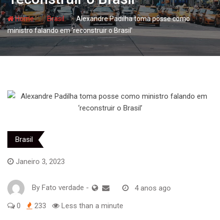
- hj
- hj
Home
Brasil
Alexandre Padilha toma posse como
ministro falando em ‘reconstruir o Brasil’
Brasil
Janeiro 3, 2023
By
Fato verdade
-
4 anos ago
0
233
Less than a minute