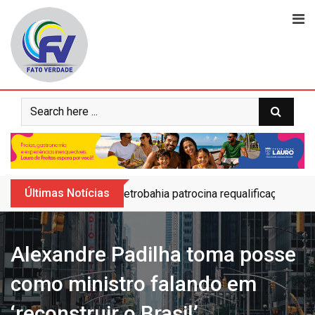
Skip
to
content
Últimas Notícias
Petrobahia patrocina requalificação do 
Alexandre Padilha toma posse
como ministro falando em
‘reconstruir o Brasil’