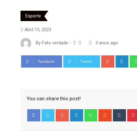
Esporte
Abril 13, 2023
By
Fato verdade
-
3 anos ago
Google+
Link
Facebook
Twitter
You can share this post!
Google+
LinkedIn
Whatsapp
StumbleUpo
Tumbl
Facebook
Twitter