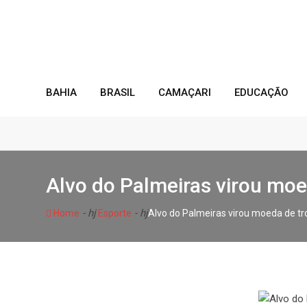
Skip
to
content
BAHIA
BRASIL
CAMAÇARI
EDUCAÇÃO
Alvo do Palmeiras virou moe
- hj
- hj
Home
Esporte
Alvo do Palmeiras virou moeda de tr