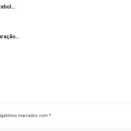
tebol…
laração…
igatórios marcados com
*