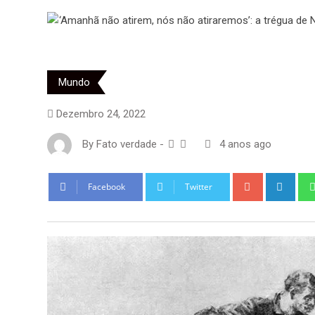
Mundo
Dezembro 24, 2022
By
Fato verdade
-
4 anos ago
Google+
Link
Facebook
Twitter