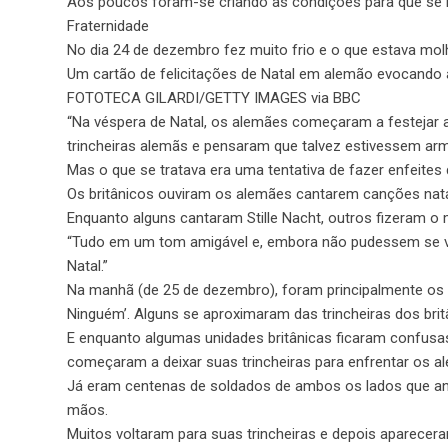
Aos poucos foram-se criando as condições para que se r
Fraternidade
No dia 24 de dezembro fez muito frio e o que estava mo
Um cartão de felicitações de Natal em alemão evocando
FOTOTECA GILARDI/GETTY IMAGES via BBC
“Na véspera de Natal, os alemães começaram a festejar a
trincheiras alemãs e pensaram que talvez estivessem arma
Mas o que se tratava era uma tentativa de fazer enfeites
Os britânicos ouviram os alemães cantarem canções nata
Enquanto alguns cantaram Stille Nacht, outros fizeram o
“Tudo em um tom amigável e, embora não pudessem se ve
Natal.”
Na manhã (de 25 de dezembro), foram principalmente os a
Ninguém’. Alguns se aproximaram das trincheiras dos bri
E enquanto algumas unidades britânicas ficaram confus
começaram a deixar suas trincheiras para enfrentar os a
Já eram centenas de soldados de ambos os lados que an
mãos.
Muitos voltaram para suas trincheiras e depois aparecer