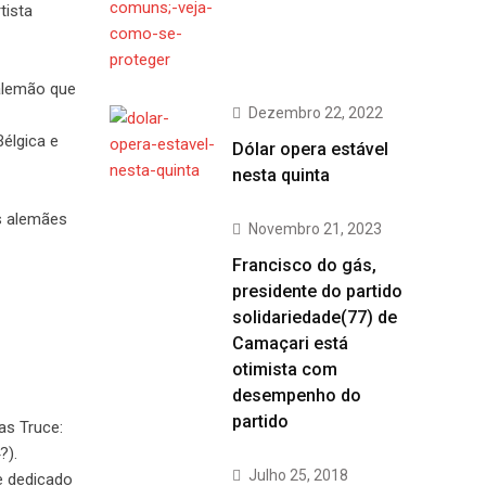
tista
alemão que
Dezembro 22, 2022
Bélgica e
Dólar opera estável
nesta quinta
s alemães
Novembro 21, 2023
Francisco do gás,
presidente do partido
solidariedade(77) de
Camaçari está
otimista com
desempenho do
partido
as Truce:
?).
Julho 25, 2018
e dedicado