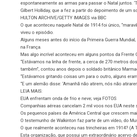
espontaneamente as armas para passar o Natal juntos. ‘Trég
Gilbert Holliday, que a fez a partir do depoimento de um 
HULTON ARCHIVE/GETTY IMAGES via BBC
O que aconteceu naquele Natal de 1914 foi único, “mar
viveu o episódio.
Alguns meses antes do início da Primeira Guerra Mundial,
na França.
Mas algo incrível aconteceu em alguns pontos da Frente 
“Estávamos na linha de frente, a cerca de 270 metros d
também”, contou anos depois o soldado britânico Marma
“Estávamos gritando coisas um para o outro, alguns eram
“E um alemão disse: ‘Amanhã não atirem, nós não atirare
LEIA MAIS:
EUA enfrentam onda de frio e neve; veja FOTOS
Companhias aéreas cancelam 2 mil voos nos EUA neste 
Os pequenos países da América Central que crescem mai
O testemunho de Walkinton faz parte de um vídeo, do Muse
O que realmente aconteceu nas trincheiras em 1914? (A T
Esta organização, que possui um extraordinário acervo de