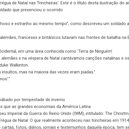
ua de Natal nas Trincheiras’. Este é o título desta ilustração do ar
soldado que presenciou o ocorrido
avilhoso e estranho ao mesmo tempo”, como descreveu um soldado 
 alemães, franceses e britânicos lutavam nas frentes de batalha na 
Ocidental, em uma área conhecida como ‘Terra de Ninguém’.
os alemães e na véspera de Natal cantávamos canções natalinas e o
duke Walkinton.
 insultos, mas na maioria das vezes eram piadas.”
mos’.”
sábado por tempestade de inverno
s que as grandes economias da América Latina
u Imperial da Guerra do Reino Unido (IWM), intitulado: The Christm
régua de Natal: O que realmente aconteceu nas trincheiras em 1914
 cartas, fotos, diários, jornais e testemunhos daquela época, tem s