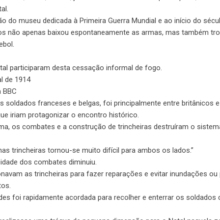
al.
ção do museu dedicada à Primeira Guerra Mundial e ao início do sécu
dos não apenas baixou espontaneamente as armas, mas também tr
ebol.
tal participaram desta cessação informal de fogo.
al de 1914
a BBC
soldados franceses e belgas, foi principalmente entre britânicos 
e iriam protagonizar o encontro histórico.
ma, os combates e a construção de trincheiras destruíram o sistem
nas trincheiras tornou-se muito difícil para ambos os lados.”
sidade dos combates diminuiu.
avam as trincheiras para fazer reparações e evitar inundações ou
tos.
s foi rapidamente acordada para recolher e enterrar os soldados 