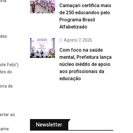
ona.
Camaçari certifica mais
de 250 educandos pelo
Programa Brasil
Alfabetizado
 das
Agosto 7, 2026
Com foco na saúde
mental, Prefeitura lança
núcleo inédito de apoio
e Feliz’).
aos profissionais da
tes do
educação
erra de
ertar as
Newsletter
carne