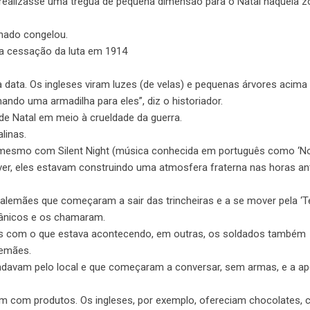
ealizasse uma trégua de pequena dimensão para o Natal naquela z
lhado congelou.
 a cessação da luta em 1914
 data. Os ingleses viram luzes (de velas) e pequenas árvores acima
ndo uma armadilha para eles”, diz o historiador.
 de Natal em meio à crueldade da guerra.
linas.
 mesmo com Silent Night (música conhecida em português como ‘Noit
r, eles estavam construindo uma atmosfera fraterna nas horas an
lemães que começaram a sair das trincheiras e a se mover pela ‘T
tânicos e os chamaram.
as com o que estava acontecendo, em outras, os soldados também
lemães.
davam pelo local e que começaram a conversar, sem armas, e a ap
am com produtos. Os ingleses, por exemplo, ofereciam chocolates, 