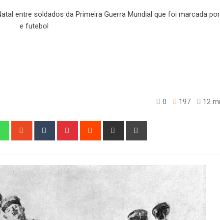
0
197
12 mi
edIn
Whatsapp
StumbleUpon
Tumblr
Pinterest
Reddit
Share
Print
via
Email