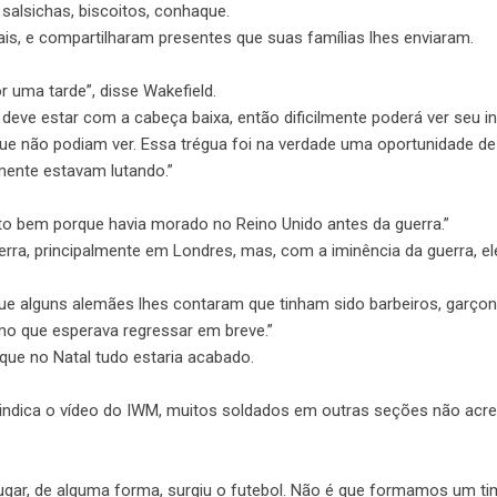
 salsichas, biscoitos, conhaque.
s, e compartilharam presentes que suas famílias lhes enviaram.
 uma tarde”, disse Wakefield.
deve estar com a cabeça baixa, então dificilmente poderá ver seu in
e não podiam ver. Essa trégua foi na verdade uma oportunidade de
lmente estavam lutando.”
to bem porque havia morado no Reino Unido antes da guerra.”
ra, principalmente em Londres, mas, com a iminência da guerra, el
e alguns alemães lhes contaram que tinham sido barbeiros, garçon
o que esperava regressar em breve.”
que no Natal tudo estaria acabado.
o, indica o vídeo do IWM, muitos soldados em outras seções não acr
ugar, de alguma forma, surgiu o futebol. Não é que formamos um tim