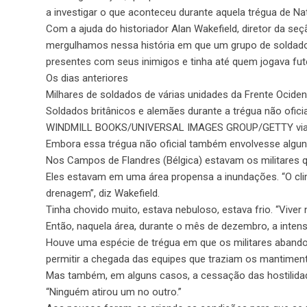
a investigar o que aconteceu durante aquela trégua de Nat
Com a ajuda do historiador Alan Wakefield, diretor da se
mergulhamos nessa história em que um grupo de solda
presentes com seus inimigos e tinha até quem jogava fut
Os dias anteriores
Milhares de soldados de várias unidades da Frente Ociden
Soldados britânicos e alemães durante a trégua não ofici
WINDMILL BOOKS/UNIVERSAL IMAGES GROUP/GETTY vi
Embora essa trégua não oficial também envolvesse alguns 
Nos Campos de Flandres (Bélgica) estavam os militares qu
Eles estavam em uma área propensa a inundações. “O cli
drenagem”, diz Wakefield.
Tinha chovido muito, estava nebuloso, estava frio. “Viver 
Então, naquela área, durante o mês de dezembro, a inten
Houve uma espécie de trégua em que os militares abandon
permitir a chegada das equipes que traziam os mantimen
Mas também, em alguns casos, a cessação das hostilidade
“Ninguém atirou um no outro.”