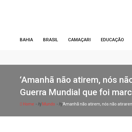
Skip
to
content
BAHIA
BRASIL
CAMAÇARI
EDUCAÇÃO
‘Amanhã não atirem, nós não 
Guerra Mundial que foi marc
- hj
- hj
Home
Mundo
‘Amanhã não atirem, nós não atirarem