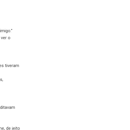
imigo.”
 ver o
es tiveram
s,
editavam
e, de jeito