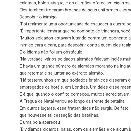
enlatada, bolos, uísque, e os alemães ofereciam cigarros,
Eles também trocaram broches de seus uniformes e jornai
Descobrir o inimigo
“Foi realmente uma oportunidade de esquecer a guerra por
“É importante lembrar que no combate de trincheira, você 
“Muitos soldados estavam lutando contra um oponente qu
inimigo cara a cara, para descobrir contra quem eles rea
E o idioma não foi um obstáculo.
“Na verdade, vários soldados alemães falavam inglês mui
E havia um grande número de alemães morando na Inglater
que retornar e se juntar ao exército alemão.
“Há testemunhos em que soldados britânicos disseram qu
empregados de hotéis, em Londres. Um deles disse mesm
E é que, quando o conflito começou, muitos acreditavam 
A Trégua de Natal variou ao longo da frente de batalha.
Em outros lugares, essa fraternidade não surgiu. De fat
que houvesse tal cessação das batalhas.
E uma bola apareceu
“Dividíamos cigarros, balas, com os alemães e de algum l