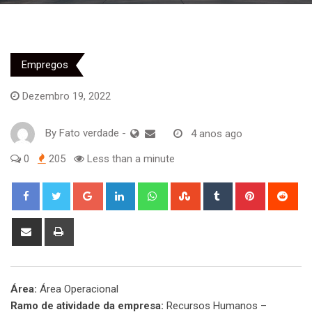
Empregos
Dezembro 19, 2022
By
Fato verdade
-
4 anos ago
0
205
Less than a minute
Google+
LinkedIn
Whatsapp
StumbleUpon
Tumblr
Pinterest
Red
Share
Print
via
Email
Área:
Área Operacional
Ramo de atividade da empresa:
Recursos Humanos –