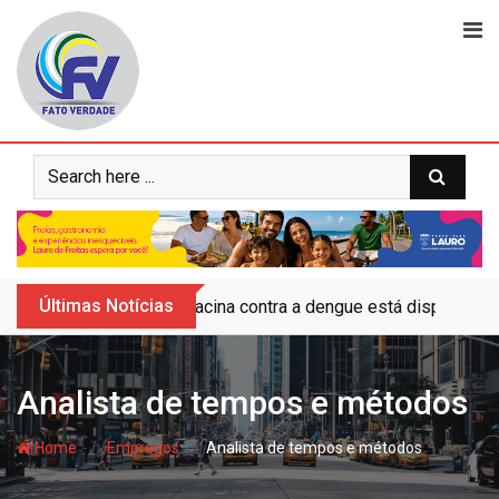
Skip
to
content
Últimas Notícias
Vacina contra a dengue está disponível 
Analista de tempos e métodos
- hj
- hj
Home
Empregos
Analista de tempos e métodos