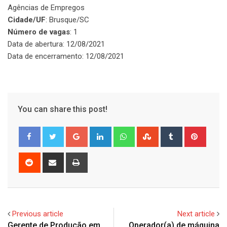
Agências de Empregos
Cidade/UF
: Brusque/SC
Número de vagas
: 1
Data de abertura: 12/08/2021
Data de encerramento: 12/08/2021
You can share this post!
Google+
LinkedIn
Whatsapp
StumbleUpon
Tumblr
Pinter
Reddit
Share
Print
via
Email
Previous article
Next article
Gerente de Produção em
Operador(a) de máquina