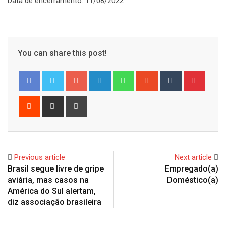
Data de encerramento: 11/08/2022
You can share this post!
Google+
LinkedIn
Whatsapp
StumbleUpon
Tumblr
Pinter
Reddit
Share
Print
via
Email
Previous article
Next article
Brasil segue livre de gripe
Empregado(a)
aviária, mas casos na
Doméstico(a)
América do Sul alertam,
diz associação brasileira