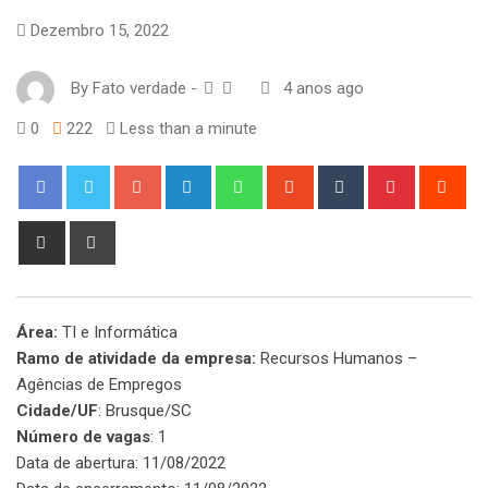
Dezembro 15, 2022
By
Fato verdade
-
4 anos ago
0
222
Less than a minute
Google+
LinkedIn
Whatsapp
StumbleUpon
Tumblr
Pinterest
Red
Share
Print
via
Email
Área:
TI e Informática
Ramo de atividade da empresa:
Recursos Humanos –
Agências de Empregos
Cidade/UF
: Brusque/SC
Número de vagas
: 1
Data de abertura: 11/08/2022