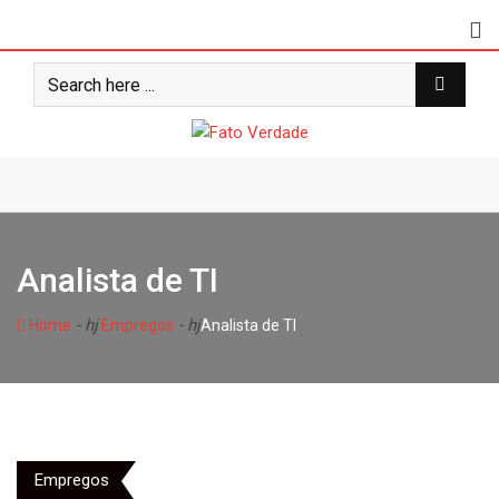
Skip
to
content
Analista de TI
- hj
- hj
Home
Empregos
Analista de TI
Empregos