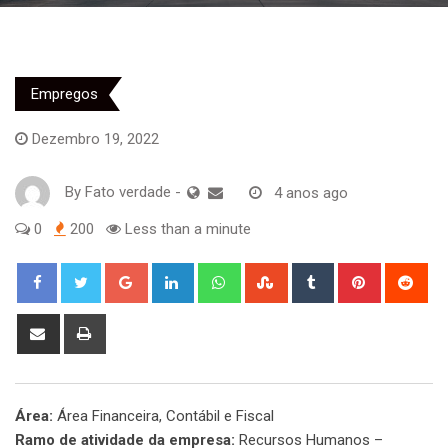
Empregos
Dezembro 19, 2022
By
Fato verdade
-
4 anos ago
0
200
Less than a minute
Google+
LinkedIn
Whatsapp
StumbleUpon
Tumblr
Pinterest
Red
Share
Print
via
Email
Área:
Área Financeira, Contábil e Fiscal
Ramo de atividade da empresa:
Recursos Humanos –