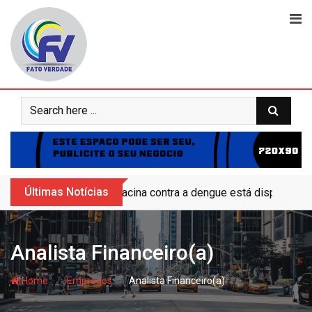
Skip
to
content
Últimas Notícias
Vacina contra a dengue está disponível 
Analista Financeiro(a)
- hj
- hj
Home
Empregos
Analista Financeiro(a)