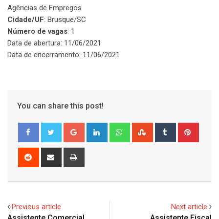
Agências de Empregos
Cidade/UF
: Brusque/SC
Número de vagas
: 1
Data de abertura: 11/06/2021
Data de encerramento: 11/06/2021
You can share this post!
Google+
LinkedIn
Whatsapp
StumbleUpon
Tumblr
Pinter
Reddit
Share
Print
via
Email
Previous article
Next article
Assistente Comercial
Assistente Fiscal