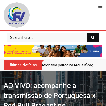
Skip
to
content
Últimas Notícias
Petrobahia patrocina requalificação do 
AO VIVO: acompanhe a
transmissão de Portuguesa x
Red Bull Bragantino