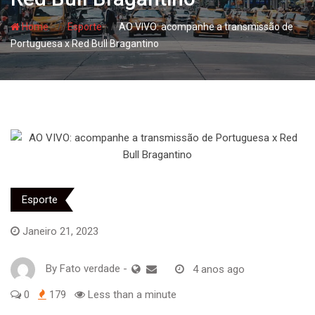
- hj
- hj
Home
Esporte
AO VIVO: acompanhe a transmissão de
Portuguesa x Red Bull Bragantino
Esporte
Janeiro 21, 2023
By
Fato verdade
-
4 anos ago
0
179
Less than a minute