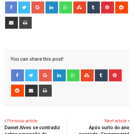
Google+
LinkedIn
Whatsapp
StumbleUpon
Tumblr
Pinterest
Red
Share
Print
via
Email
You can share this post!
Google+
LinkedIn
Whatsapp
StumbleUpon
Tumblr
Pinter
Reddit
Share
Print
via
Email
Previous article
Next article
Daniel Alves se contradiz
Após surto do ano