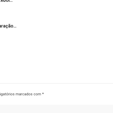
tebol…
laração…
igatórios marcados com
*