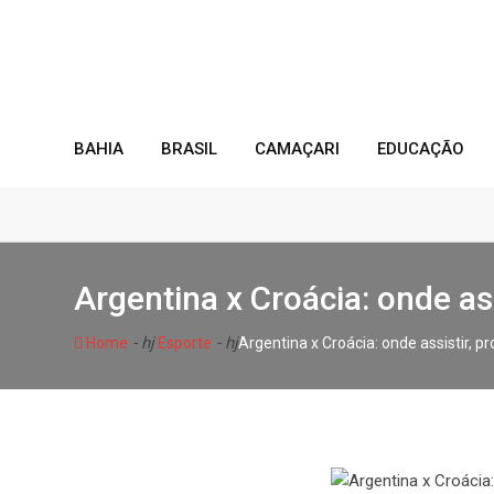
Skip
to
content
BAHIA
BRASIL
CAMAÇARI
EDUCAÇÃO
Argentina x Croácia: onde as
- hj
- hj
Home
Esporte
Argentina x Croácia: onde assistir, p