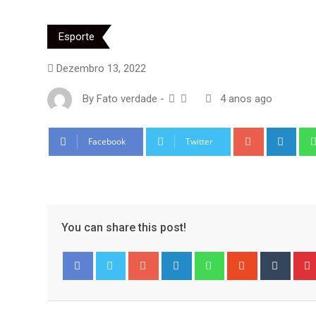
Esporte
Dezembro 13, 2022
By
Fato verdade
-
4 anos ago
Google+
Link
Facebook
Twitter
You can share this post!
Google+
LinkedIn
Whatsapp
StumbleUpo
Tumbl
Facebook
Twitter