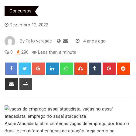
Concursos
Dezembro 12, 2022
By
Fato verdade
-
4 anos ago
0
290
Less than a minute
Google+
LinkedIn
Whatsapp
StumbleUpon
Tumblr
Pinterest
Red
Share
Print
via
Email
Assaí Atacadista abre centenas vagas de emprego por todo o
Brasil e em diferentes áreas de atuação. Veja como se