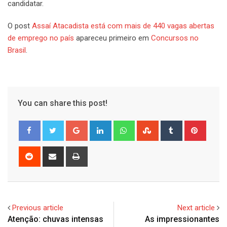
candidatar.
O post
Assaí Atacadista está com mais de 440 vagas abertas
de emprego no país
apareceu primeiro em
Concursos no
Brasil
.
You can share this post!
Google+
LinkedIn
Whatsapp
StumbleUpon
Tumblr
Pinter
Reddit
Share
Print
via
Email
Previous article
Next article
Atenção: chuvas intensas
As impressionantes