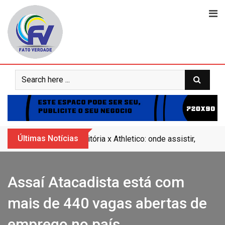
Skip
to
content
Últimas Notícias
Vitória x Athletico: onde assistir, horár
Assaí Atacadista está com
mais de 440 vagas abertas de
emprego no país