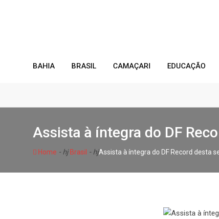
Skip
to
content
BAHIA
BRASIL
CAMAÇARI
EDUCAÇÃO
Assista à íntegra do DF Reco
- hj
- hj
Home
Brasil
Assista à íntegra do DF Record desta se