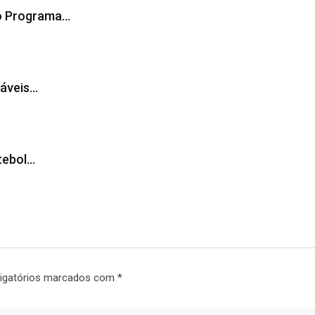
lo Programa…
váveis…
tebol…
igatórios marcados com
*