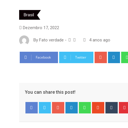
Brasil
Dezembro 17, 2022
By
Fato verdade
-
4 anos ago
Google+
Link
Facebook
Twitter
You can share this post!
Google+
LinkedIn
Whatsapp
StumbleUpo
Tumbl
Facebook
Twitter