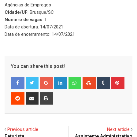
Agências de Empregos
Cidade/UF
: Brusque/SC
Número de vagas
: 1
Data de abertura: 14/07/2021
Data de encerramento: 14/07/2021
You can share this post!
Google+
LinkedIn
Whatsapp
StumbleUpon
Tumblr
Pinter
Reddit
Share
Print
via
Email
Previous article
Next article
Faturista
Assistente Administrativo