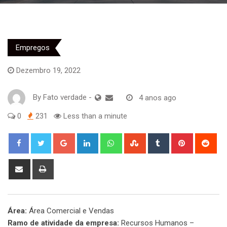
Empregos
Dezembro 19, 2022
By
Fato verdade
-
4 anos ago
0
231
Less than a minute
Google+
LinkedIn
Whatsapp
StumbleUpon
Tumblr
Pinterest
Red
Share
Print
via
Email
Área:
Área Comercial e Vendas
Ramo de atividade da empresa:
Recursos Humanos –