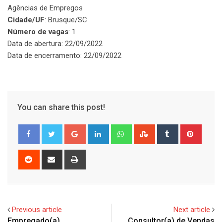
Agências de Empregos
Cidade/UF
: Brusque/SC
Número de vagas
: 1
Data de abertura: 22/09/2022
Data de encerramento: 22/09/2022
You can share this post!
Google+
LinkedIn
Whatsapp
StumbleUpon
Tumblr
Pinter
Reddit
Share
Print
via
Email
Previous article
Next article
Empregado(a)
Consultor(a) de Vendas