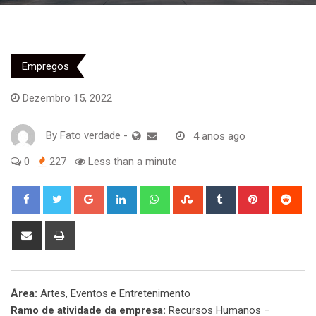
Empregos
Dezembro 15, 2022
By
Fato verdade
-
4 anos ago
0
227
Less than a minute
Google+
LinkedIn
Whatsapp
StumbleUpon
Tumblr
Pinterest
Red
Share
Print
via
Email
Área:
Artes, Eventos e Entretenimento
Ramo de atividade da empresa:
Recursos Humanos –