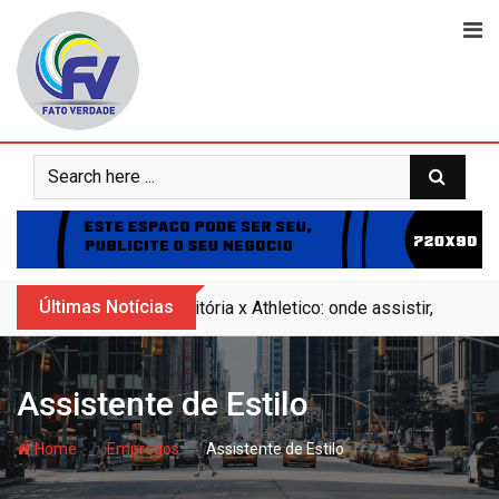
Skip
to
content
Últimas Notícias
Vitória x Athletico: onde assistir, horár
Assistente de Estilo
- hj
- hj
Home
Empregos
Assistente de Estilo