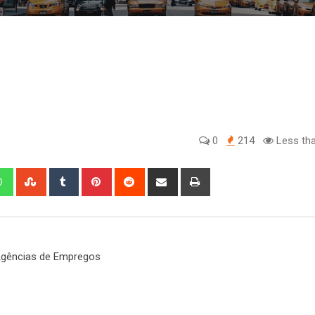
0
214
Less tha
edIn
Whatsapp
StumbleUpon
Tumblr
Pinterest
Reddit
Share
Print
via
Email
gências de Empregos