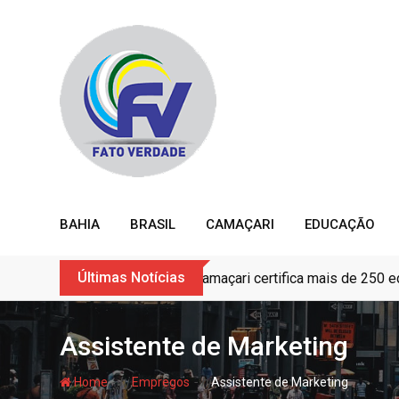
Skip
to
content
BAHIA
BRASIL
CAMAÇARI
EDUCAÇÃO
Últimas Notícias
Camaçari certifica mais de 250 
Assistente de Marketing
- hj
- hj
Home
Empregos
Assistente de Marketing