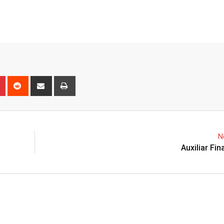
n
r
Pinterest
Reddit
Share
Print
via
Email
N
Auxiliar Fin