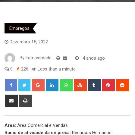
Empregos
Dezembro 15, 2022
By
Fato verdade
-
4 anos ago
0
226
Less than a minute
Google+
LinkedIn
Whatsapp
StumbleUpon
Tumblr
Pinterest
Red
Share
Print
via
Email
Área:
Área Comercial e Vendas
Ramo de atividade da empresa:
Recursos Humanos