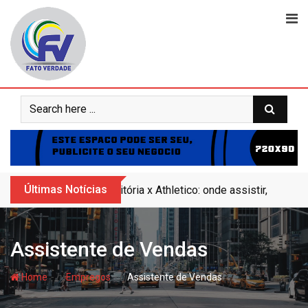
Skip
to
content
Últimas Notícias
Vitória x Athletico: onde assistir, horár
Assistente de Vendas
- hj
- hj
Home
Empregos
Assistente de Vendas