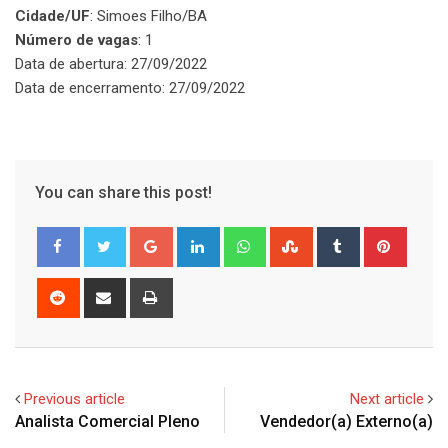
Cidade/UF
: Simoes Filho/BA
Número de vagas
: 1
Data de abertura: 27/09/2022
Data de encerramento: 27/09/2022
You can share this post!
Google+
LinkedIn
Whatsapp
StumbleUpon
Tumblr
Pinter
Reddit
Share
Print
via
Email
Previous article
Next article
Analista Comercial Pleno
Vendedor(a) Externo(a)