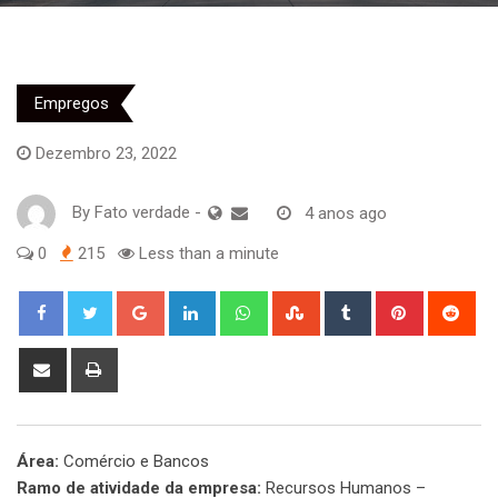
Empregos
Dezembro 23, 2022
By
Fato verdade
-
4 anos ago
0
215
Less than a minute
Google+
LinkedIn
Whatsapp
StumbleUpon
Tumblr
Pinterest
Red
Share
Print
via
Email
Área:
Comércio e Bancos
Ramo de atividade da empresa:
Recursos Humanos –