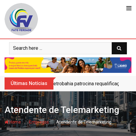
Skip
to
content
Últimas Notícias
Petrobahia patrocina requalificação do 
Atendente de Telemarketing
- hj
- hj
Home
Empregos
Atendente de Telemarketing