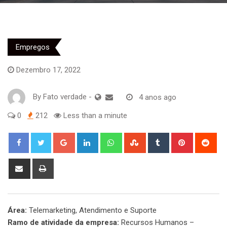
Empregos
Dezembro 17, 2022
By
Fato verdade
-
4 anos ago
0
212
Less than a minute
Google+
LinkedIn
Whatsapp
StumbleUpon
Tumblr
Pinterest
Red
Share
Print
via
Email
Área:
Telemarketing, Atendimento e Suporte
Ramo de atividade da empresa:
Recursos Humanos –