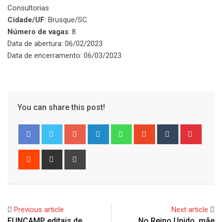
Consultorias
Cidade/UF
: Brusque/SC
Número de vagas
: 8
Data de abertura: 06/02/2023
Data de encerramento: 06/03/2023
You can share this post!
Google+
LinkedIn
Whatsapp
StumbleUpon
Tumblr
Pinter
Reddit
Share
Print
via
Email
Previous article
Next article
FUNCAMP editais de
No Reino Unido, mãe