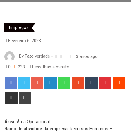
Empregos
Fevereiro 6, 2023
By
Fato verdade
-
3 anos ago
0
233
Less than a minute
Google+
LinkedIn
Whatsapp
StumbleUpon
Tumblr
Pinterest
Red
Share
Print
via
Email
Área:
Área Operacional
Ramo de atividade da empresa:
Recursos Humanos –