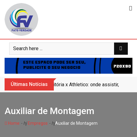
Skip
to
content
Últimas Notícias
Vitória x Athletico: onde assistir, horár
Auxiliar de Montagem
- hj
- hj
Home
Empregos
Auxiliar de Montagem