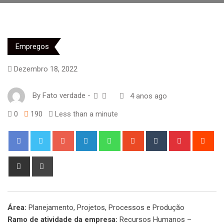
Empregos
Dezembro 18, 2022
By
Fato verdade
-
4 anos ago
0
190
Less than a minute
Google+
LinkedIn
Whatsapp
StumbleUpon
Tumblr
Pinterest
Red
Share
Print
via
Email
Área:
Planejamento, Projetos, Processos e Produção
Ramo de atividade da empresa:
Recursos Humanos –