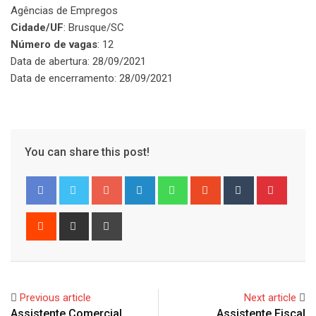
Agências de Empregos
Cidade/UF
: Brusque/SC
Número de vagas
: 12
Data de abertura: 28/09/2021
Data de encerramento: 28/09/2021
You can share this post!
Google+
LinkedIn
Whatsapp
StumbleUpon
Tumblr
Pinter
Reddit
Share
Print
via
Email
Previous article
Next article
Assistente Comercial
Assistente Fiscal