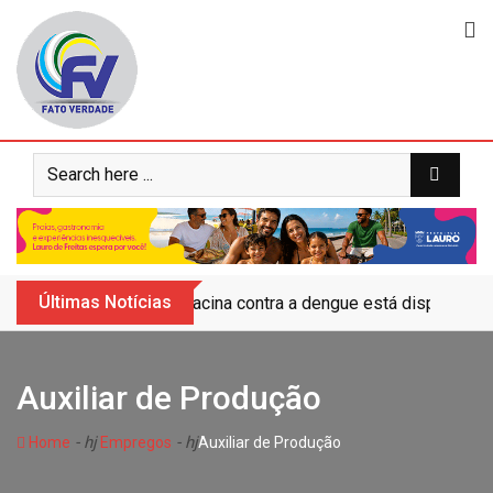
Skip
to
content
Últimas Notícias
Vacina contra a dengue está disponível 
Auxiliar de Produção
- hj
- hj
Home
Empregos
Auxiliar de Produção