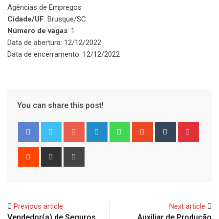
Agências de Empregos
Cidade/UF
: Brusque/SC
Número de vagas
: 1
Data de abertura: 12/12/2022
Data de encerramento: 12/12/2022
You can share this post!
Google+
LinkedIn
Whatsapp
StumbleUpon
Tumblr
Pinter
Reddit
Share
Print
via
Email
Previous article
Next article
Vendedor(a) de Seguros
Auxiliar de Produção