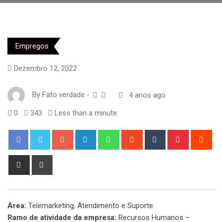
Empregos
Dezembro 12, 2022
By
Fato verdade
-
4 anos ago
0
343
Less than a minute
Google+
LinkedIn
Whatsapp
StumbleUpon
Tumblr
Pinterest
Red
Share
Print
via
Email
Área:
Telemarketing, Atendimento e Suporte
Ramo de atividade da empresa:
Recursos Humanos –