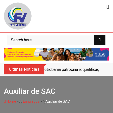
Skip
to
content
Últimas Notícias
Petrobahia patrocina requalificação do 
Auxiliar de SAC
- hj
- hj
Home
Empregos
Auxiliar de SAC