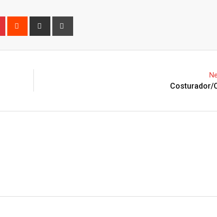
n
r
Pinterest
Reddit
Share
Print
via
Email
Ne
Costurador/C