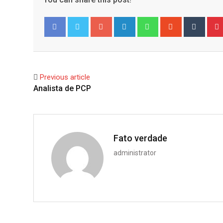
Google+
LinkedIn
Whatsapp
StumbleUpo
Tumbl
Facebook
Twitter
Previous article
Analista de PCP
Fato verdade
administrator