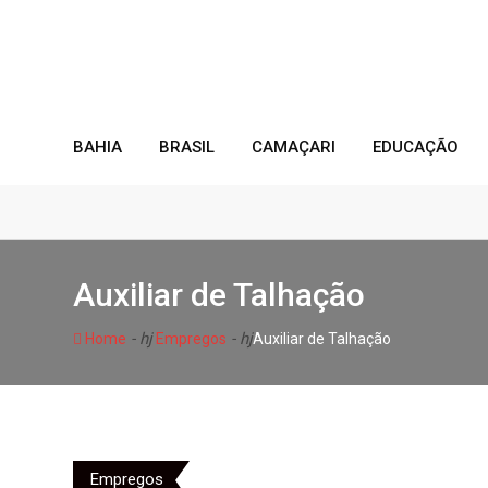
Skip
to
content
BAHIA
BRASIL
CAMAÇARI
EDUCAÇÃO
Auxiliar de Talhação
- hj
- hj
Home
Empregos
Auxiliar de Talhação
Empregos