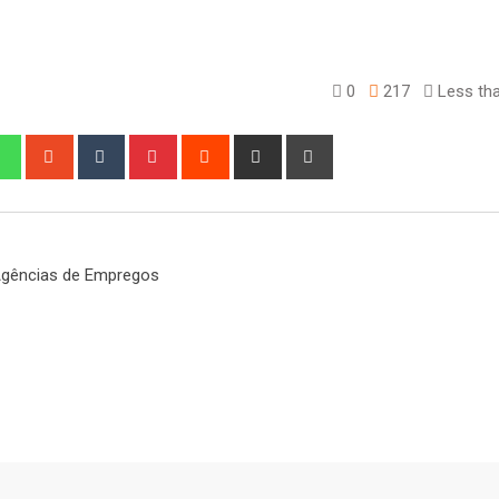
0
217
Less tha
edIn
Whatsapp
StumbleUpon
Tumblr
Pinterest
Reddit
Share
Print
via
Email
gências de Empregos