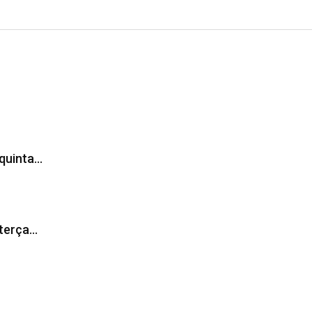
 quinta…
 terça…