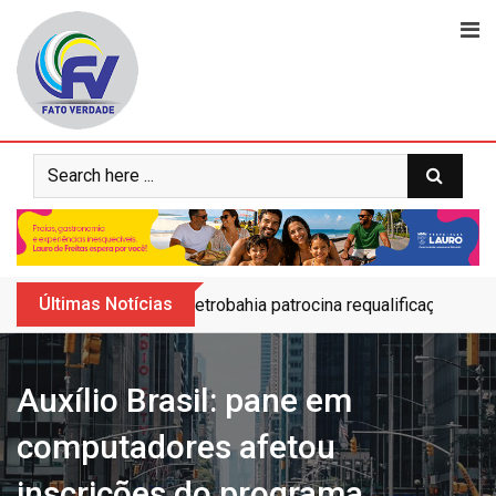
Skip
to
content
Últimas Notícias
Petrobahia patrocina requalificação do 
Auxílio Brasil: pane em
computadores afetou
inscrições do programa