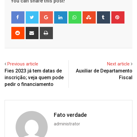
You can share this post!
Google+
LinkedIn
Whatsapp
StumbleUpon
Tumblr
Pinter
Reddit
Share
Print
via
Email
Previous article
Next article
Fies 2023 já tem datas de
Auxiliar de Departamento
inscrição; veja quem pode
Fiscal
pedir o financiamento
Fato verdade
administrator