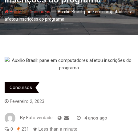
- hj
- hj
Home
Concursos
Auxílio Brasil: pane em computadores
afetou inscrições do programa
Concursos
Fevereiro 2, 2023
By
Fato verdade
-
4 anos ago
0
231
Less than a minute