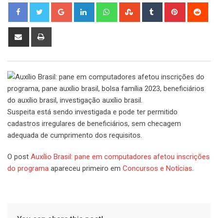
Google+
LinkedIn
Whatsapp
StumbleUpon
Tumblr
Pinterest
Red
Share
Print
via
Email
Suspeita está sendo investigada e pode ter permitido
cadastros irregulares de beneficiários, sem checagem
adequada de cumprimento dos requisitos.
O post
Auxílio Brasil: pane em computadores afetou inscrições
do programa
apareceu primeiro em
Concursos e Notícias
.