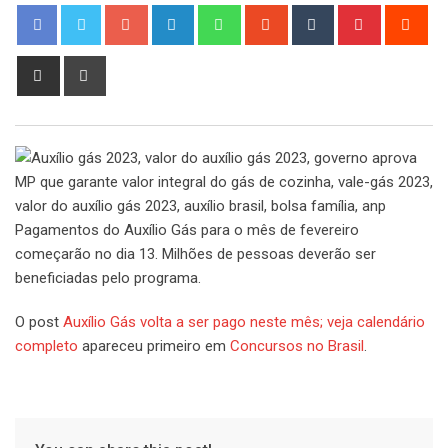
Google+
LinkedIn
Whatsapp
StumbleUpon
Tumblr
Pinterest
Red
Share
Print
via
Email
Pagamentos do Auxílio Gás para o mês de fevereiro
começarão no dia 13. Milhões de pessoas deverão ser
beneficiadas pelo programa.
O post
Auxílio Gás volta a ser pago neste mês; veja calendário
completo
apareceu primeiro em
Concursos no Brasil
.