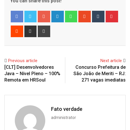
You can share this post!
Google+
LinkedIn
Whatsapp
StumbleUpon
Tumblr
Pinter
Reddit
Share
Print
via
Email
Previous article
Next article
[CLT] Desenvolvedores
Concurso Prefeitura de
Java – Nível Pleno – 100%
São João de Meriti – RJ:
Remota em HRSoul
271 vagas imediatas
Fato verdade
administrator