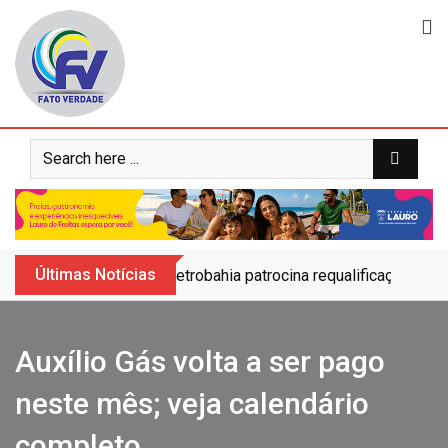
Skip
to
content
Últimas Notícias
Petrobahia patrocina requalificação do 
Auxílio Gás volta a ser pago
neste mês; veja calendário
completo