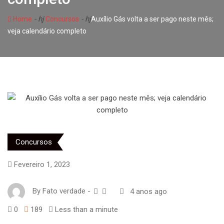
- hj
- hj
Home
Concursos
Auxílio Gás volta a ser pago neste mês;
veja calendário completo
Concursos
Fevereiro 1, 2023
By
Fato verdade
-
4 anos ago
0
189
Less than a minute