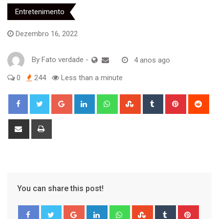
Entretenimento
Dezembro 16, 2022
By
Fato verdade
-
4 anos ago
0
244
Less than a minute
Google+
LinkedIn
Whatsapp
StumbleUpon
Tumblr
Pinterest
Red
Share
Print
via
Email
You can share this post!
Google+
LinkedIn
Whatsapp
StumbleUpon
Tumblr
Pinter