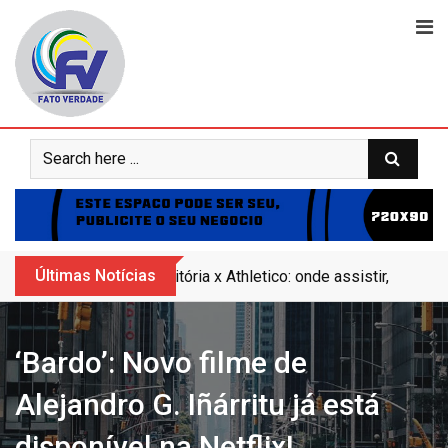
Skip
to
content
Últimas Notícias
Vitória x Athletico: onde assistir, horár
‘Bardo’: Novo filme de
Alejandro G. Iñárritu já está
disponível na Netflix!