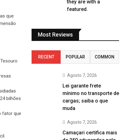
they are with a
featured.
sas que
dimensão
Most Reviews
RECENT
POPULAR
COMMON
o Tesouro
Agosto 7, 2026
resas
Lei garante frete
sidiadas
mínimo no transporte de
24 bilhões
cargas; saiba o que
muda
o fator que
Agosto 7, 2026
Camaçari certifica mais
cil