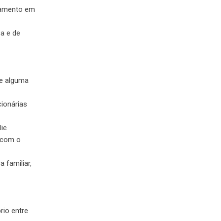
ciamento em
a e de
de alguma
cionárias
lie
o com o
 familiar,
rio entre