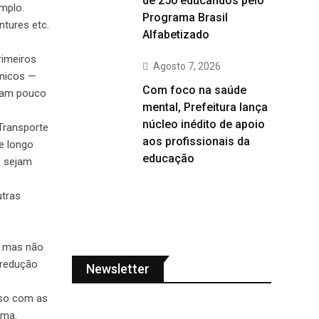
de 250 educandos pelo
mplo.
Programa Brasil
tures etc.
Alfabetizado
rimeiros
Agosto 7, 2026
êmicos —
Com foco na saúde
ziam pouco
mental, Prefeitura lança
núcleo inédito de apoio
Transporte
aos profissionais da
e longo
educação
e sejam
utras
, mas não
 redução
Newsletter
sso com as
rma.