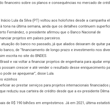
 financeiro sobre os planos e consequências no mercado de crédi
Inácio Lula da Silva (PT) voltou aos holofotes desde a campanha ele
à tona na última semana, ainda que os detalhes continuem superfici
berto Fernández, o presidente afirmou que o Banco Nacional de
nanciar projetos em países parceiros.
 atuação do banco no passado, já que aliados deixaram de quitar p
do banco, de “financiamento de longo prazo e investimento nos dive
sim escrita no site do BNDES.
Brasil e vai voltar a financiar projetos de engenharia para ajudar em
nhos possam crescer e até vender o resultado desse enriquecimento p
não pode se apequenar”, disse Lula.
es vizinhos
ficiar ao prestar serviços para projetos internacionais financiados 
ue reduziu sua carteira de crédito desde que a ex-presidente Dilm
s de R$ 190 bilhões em empréstimos. Já em 2021, última estatíst