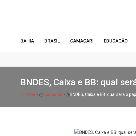
Skip
to
content
BAHIA
BRASIL
CAMAÇARI
EDUCAÇÃO
BNDES, Caixa e BB: qual ser
- hj
- hj
Home
Economia
BNDES, Caixa e BB: qual será o pa