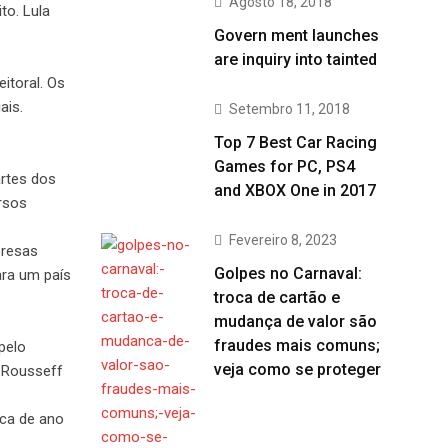
Agosto 18, 2018
to. Lula
Govern ment launches
are inquiry into tainted
itoral. Os
ais.
Setembro 11, 2018
Top 7 Best Car Racing
Games for PC, PS4
artes dos
and XBOX One in 2017
rsos
Fevereiro 8, 2023
presas
Golpes no Carnaval:
ara um país
troca de cartão e
mudança de valor são
fraudes mais comuns;
pelo
veja como se proteger
a Rousseff
ica de ano