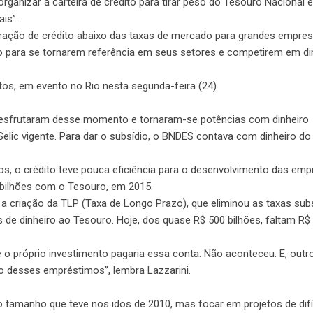
rganizar a carteira de crédito para tirar peso do Tesouro Nacional e
is”.
ação de crédito abaixo das taxas de mercado para grandes empre
 para se tornarem referência em seus setores e competirem em 
tos, em evento no Rio nesta segunda-feira (24)
desfrutaram desse momento e tornaram-se potências com dinheiro
elic vigente. Para dar o subsídio, o BNDES contava com dinheiro d
 o crédito teve pouca eficiência para o desenvolvimento das emp
 bilhões com o Tesouro, em 2015.
a criação da TLP (Taxa de Longo Prazo), que eliminou as taxas sub
e dinheiro ao Tesouro. Hoje, dos quase R$ 500 bilhões, faltam R$ 
e o próprio investimento pagaria essa conta. Não aconteceu. E, outr
o desses empréstimos”, lembra Lazzarini.
 tamanho que teve nos idos de 2010, mas focar em projetos de difí