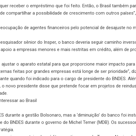
quer receber o empréstimo que foi feito. Então, o Brasil também pa
u de compartilhar a possibilidade de crescimento com outros países”
preocupação de agentes financeiros pelo potencial de desajuste no
pesquisador sênior do Insper, o banco deveria seguir caminho invers
de apoio a empresas menores e mais restritas em crédito, além de p
justar o aparato estatal para que proporcione maior impacto para o
nas feitas por grandes empresas está longe de ser prioridade”, diz
adante quando foi indicado para o cargo de presidente do BNDES. Al
 o novo presidente disse que pretende focar em projetos de reindus
ade.
teressar ao Brasil
ES durante a gestão Bolsonaro, mas a ‘diminuição’ do banco foi ins
ente do BNDES durante o governo de Michel Temer (MDB). Os sucesso
atégia.