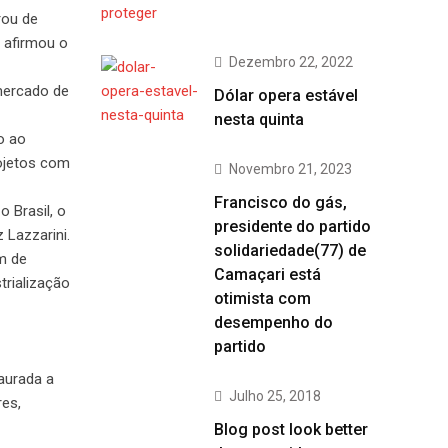
rou de
, afirmou o
Dezembro 22, 2022
 mercado de
Dólar opera estável
nesta quinta
o ao
rojetos com
Novembro 21, 2023
Francisco do gás,
 Brasil, o
presidente do partido
 Lazzarini.
solidariedade(77) de
ém de
Camaçari está
trialização
otimista com
desempenho do
partido
taurada a
Julho 25, 2018
res,
Blog post look better