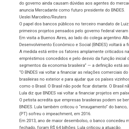
do governo ainda causam dúvidas aos agentes do mercado
anuncia Mercadante como futuro presidente do BNDES.
Ueslei Marcelino/Reuters
O papel dos bancos públicos no terceiro mandato de Luiz 
primeiros projetos pensados pelo governo federal vieram 
Em visita a Buenos Aires, ao lado do colega argentino Al
Desenvolvimento Econômico e Social (BNDES) voltará a fi
A medida está entre os fatores amplamente criticados na
empréstimos concedidos e pelo desvio da função inicial 
segmentos da economia brasileira” — a definição está as
“O BNDES vai voltar a financiar as relações comerciais do 
brasileiras no exterior e para ajudar que os países vizi
como o Brasil. O Brasil não pode ficar distante. O Brasil 
Lula diz que BNDES vai voltar a financiar projetos em país
O petista acredita que empresas brasileiras podem se bene
BNDES. Lula também criticou o “enxugamento” do banco, q
(PT) sofreu o impeachment, em 2016.
Em 2013, ano de maior desembolso, o banco concedeu mai
fechado, foram R$ 64 bilhões. Lula criticou a atuação.