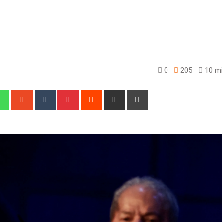
0
205
10 mi
edIn
Whatsapp
StumbleUpon
Tumblr
Pinterest
Reddit
Share
Print
via
Email