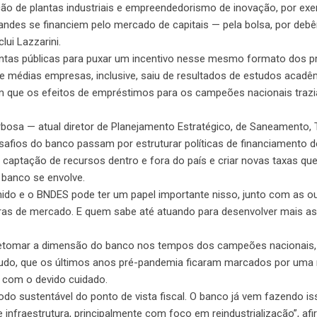
o de plantas industriais e empreendedorismo de inovação, por exe
des se financiem pelo mercado de capitais — pela bolsa, por debên
lui Lazzarini.
tas públicas para puxar um incentivo nesse mesmo formato dos p
e médias empresas, inclusive, saiu de resultados de estudos acad
ram que os efeitos de empréstimos para os campeões nacionais tra
rbosa — atual diretor de Planejamento Estratégico, de Saneamento, 
safios do banco passam por estruturar políticas de financiamento d
captação de recursos dentro e fora do país e criar novas taxas qu
 banco se envolve.
do e o BNDES pode ter um papel importante nisso, junto com as o
ras de mercado. E quem sabe até atuando para desenvolver mais as
 retomar a dimensão do banco nos tempos dos campeões nacionais
ntudo, que os últimos anos pré-pandemia ficaram marcados por uma
 com o devido cuidado.
o sustentável do ponto de vista fiscal. O banco já vem fazendo i
nfraestrutura, principalmente com foco em reindustrialização”, afi