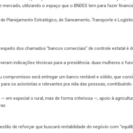
e mercado, utilizando o espaço que o BNDES tem para fazer finan
 de Planejamento Estratégico, de Saneamento, Transporte e Logístic
 respeito dos chamados “bancos comerciais” de controle estatal é 
veram indicações técnicas para a presidência: duas mulheres e fun
u compromisso será entregar um banco rentável e sólido, que conci
 para os acionistas e relevantes pra vida das pessoas, contribuind
 em especial o rural, mas de forma criteriosa —, apoio à agricultura
ras.
estão de reforçar que buscará rentabilidade do negócio com “equilíb