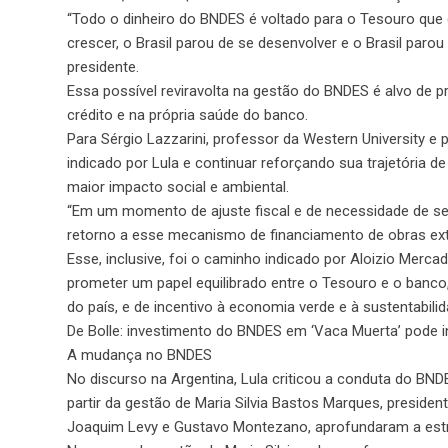
“Todo o dinheiro do BNDES é voltado para o Tesouro que 
crescer, o Brasil parou de se desenvolver e o Brasil paro
presidente.
Essa possível reviravolta na gestão do BNDES é alvo de 
crédito e na própria saúde do banco.
Para Sérgio Lazzarini, professor da Western University e 
indicado por Lula e continuar reforçando sua trajetória 
maior impacto social e ambiental.
“Em um momento de ajuste fiscal e de necessidade de se a
retorno a esse mecanismo de financiamento de obras exter
Esse, inclusive, foi o caminho indicado por Aloizio Merc
prometer um papel equilibrado entre o Tesouro e o banco,
do país, e de incentivo à economia verde e à sustentabilid
De Bolle: investimento do BNDES em ‘Vaca Muerta’ pode in
A mudança no BNDES
No discurso na Argentina, Lula criticou a conduta do BND
partir da gestão de Maria Silvia Bastos Marques, presid
Joaquim Levy e Gustavo Montezano, aprofundaram a estr