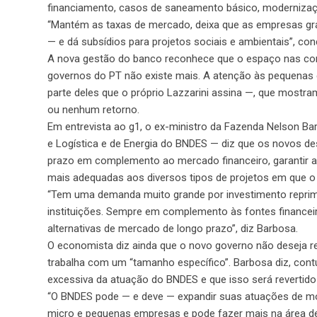
financiamento, casos de saneamento básico, modernizaçã
“Mantém as taxas de mercado, deixa que as empresas gran
— e dá subsídios para projetos sociais e ambientais”, conc
A nova gestão do banco reconhece que o espaço nas con
governos do PT não existe mais. A atenção às pequenas 
parte deles que o próprio Lazzarini assina —, que most
ou nenhum retorno.
Em entrevista ao g1, o ex-ministro da Fazenda Nelson Ba
e Logística e de Energia do BNDES — diz que os novos de
prazo em complemento ao mercado financeiro, garantir a 
mais adequadas aos diversos tipos de projetos em que o
“Tem uma demanda muito grande por investimento reprimi
instituições. Sempre em complemento às fontes financei
alternativas de mercado de longo prazo”, diz Barbosa.
O economista diz ainda que o novo governo não deseja
trabalha com um “tamanho específico”. Barbosa diz, co
excessiva da atuação do BNDES e que isso será revertido
“O BNDES pode — e deve — expandir suas atuações de mod
micro e pequenas empresas e pode fazer mais na área de i