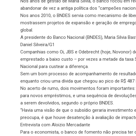
Nos anos de gestão de Maria Silvia, o banco focou em reo
abandonar de vez a antiga política dos “campeões naciona
Nos anos 2010, o BNDES servia como mecanismo de liber
mostrassem projetos de expansão e geração de emprego
global.
A presidente do Banco Nacional (BNDES), Maria Silvia Bas
Daniel Silveira/G1
Companhias como Oi, JBS e Odebrecht (hoje, Novonor) 
emprestado a baixo custo – por vezes a metade da taxa S
Nacional para custear a diferença.
Sem um bom processo de acompanhamento de resultados,
enquanto criou uma dívida que chegou ao pico de R$ 487
No acerto de rumo, dois movimentos foram importantes: 
para novos empréstimos, e uma sequência de devoluções d
a serem devolvidos, segundo o próprio BNDES.
“Havia uma visão de que o subsídio geraria investimento 
preocupa, é que houve desatenção à avaliação de impact
Entrevista com Aloizio Mercadante
Para o economista, o banco de fomento não precisa ter o