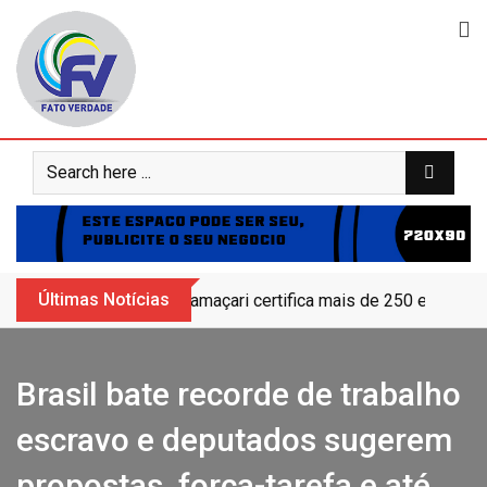
Skip
to
content
Últimas Notícias
Camaçari certifica mais de 250 educand
Brasil bate recorde de trabalho
escravo e deputados sugerem
propostas, força-tarefa e até