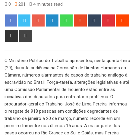
0
201
4 minutes read
Google+
LinkedIn
Whatsapp
StumbleUpon
Tumblr
Pinterest
Red
Share
Print
via
Email
O Ministério Público do Trabalho apresentou, nesta quarta-feira
(29), durante audiência na Comissão de Direitos Humanos da
Câmara, números alarmantes de casos de trabalho análogo à
escravidão no Brasil. Força-tarefa, alterações legislativas e até
uma Comissão Parlamentar de Inquérito estão entre as
iniciativas dos deputados para enfrentar o problema. O
procurador-geral do Trabalho, José de Lima Pereira, informou
o resgate de 918 pessoas em condições degradantes de
trabalho de janeiro a 20 de março, número recorde em um
primeiro trimestre nos últimos 15 anos. A maior parte dos
casos ocorreu no Rio Grande do Sul e Goiás, mas Pereira