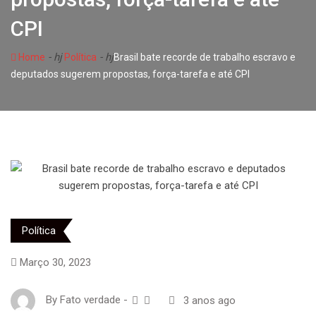
CPI
- hj
- hj
Home
Política
Brasil bate recorde de trabalho escravo e
deputados sugerem propostas, força-tarefa e até CPI
Política
Março 30, 2023
By
Fato verdade
-
3 anos ago