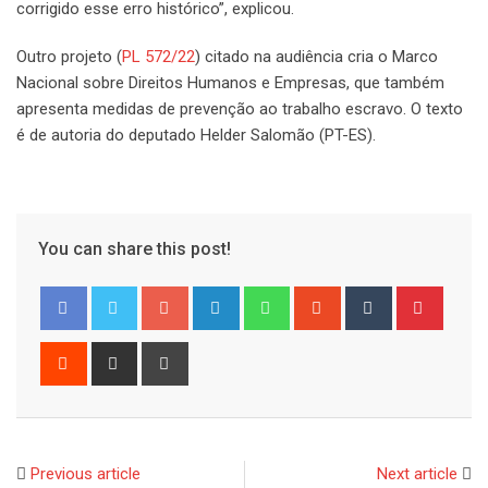
corrigido esse erro histórico”, explicou.
Outro projeto (
PL 572/22
) citado na audiência cria o Marco
Nacional sobre Direitos Humanos e Empresas, que também
apresenta medidas de prevenção ao trabalho escravo. O texto
é de autoria do deputado Helder Salomão (PT-ES).
You can share this post!
Google+
LinkedIn
Whatsapp
StumbleUpon
Tumblr
Pinter
Reddit
Share
Print
via
Email
Previous article
Next article