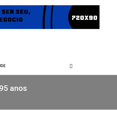
ÚDE
 95 anos