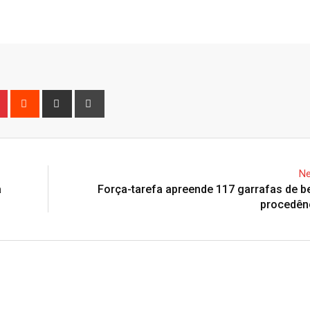
n
r
Pinterest
Reddit
Share
Print
via
Email
Ne
a
Força-tarefa apreende 117 garrafas de 
procedên