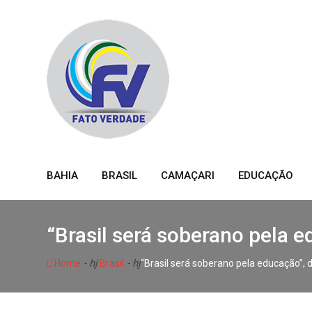
Skip
to
content
BAHIA
BRASIL
CAMAÇARI
EDUCAÇÃO
“Brasil será soberano pela e
- hj
- hj
Home
Brasil
“Brasil será soberano pela educação”, 