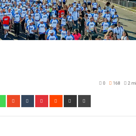
0
168
2 mi
edIn
Whatsapp
StumbleUpon
Tumblr
Pinterest
Reddit
Share
Print
via
Email