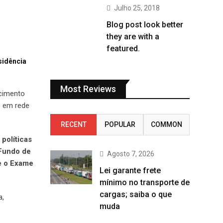
Julho 25, 2018
Blog post look better
they are with a
featured.
sidência
Most Reviews
ecimento
o em rede
RECENT
POPULAR
COMMON
políticas
 Fundo de
Agosto 7, 2026
 e o Exame
Lei garante frete
mínimo no transporte de
cargas; saiba o que
a,
muda