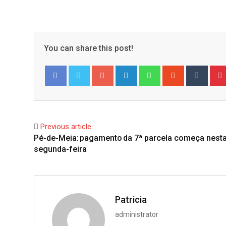
You can share this post!
Google+
LinkedIn
Whatsapp
StumbleUpo
Tumbl
Facebook
Twitter
Previous article
Pé-de-Meia: pagamento da 7ª parcela começa nest
segunda-feira
Patricia
administrator