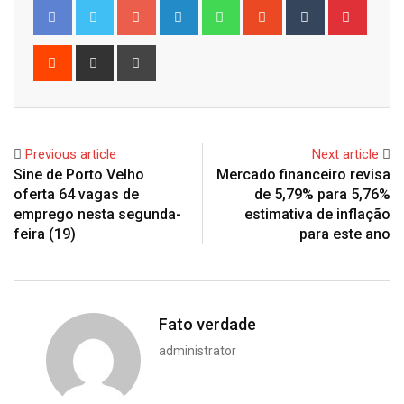
Google+
LinkedIn
Whatsapp
StumbleUpon
Tumblr
Pinter
Reddit
Share
Print
via
Email
Previous article
Next article
Sine de Porto Velho
Mercado financeiro revisa
oferta 64 vagas de
de 5,79% para 5,76%
emprego nesta segunda-
estimativa de inflação
feira (19)
para este ano
Fato verdade
administrator