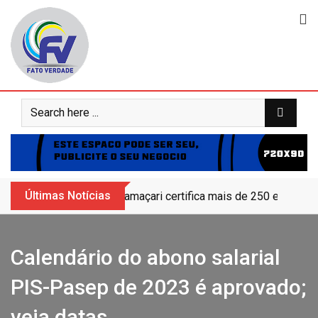
Skip
to
content
Últimas Notícias
Camaçari certifica mais de 250 educand
Calendário do abono salarial
PIS-Pasep de 2023 é aprovado;
veja datas