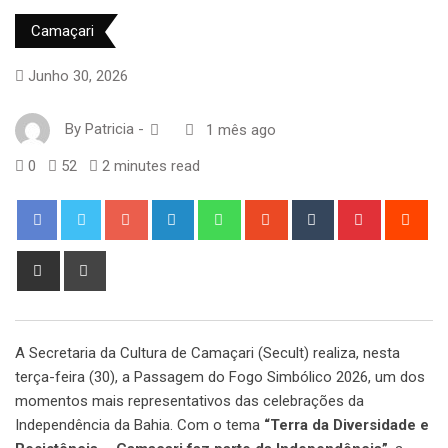
Camaçari
Junho 30, 2026
By
Patricia
-
1 mês ago
0
52
2 minutes read
Google+
LinkedIn
Whatsapp
StumbleUpon
Tumblr
Pinterest
Red
Share
Print
via
Email
A Secretaria da Cultura de Camaçari (Secult) realiza, nesta
terça-feira (30), a Passagem do Fogo Simbólico 2026, um dos
momentos mais representativos das celebrações da
Independência da Bahia. Com o tema
“Terra da Diversidade e