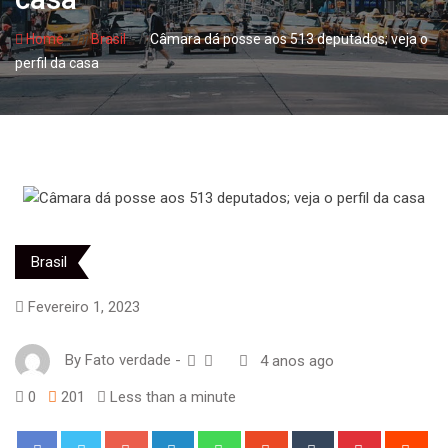
- hj
- hj
Home
Brasil
Câmara dá posse aos 513 deputados; veja o
perfil da casa
Brasil
Fevereiro 1, 2023
By
Fato verdade
-
4 anos ago
0
201
Less than a minute
Google+
LinkedIn
Whatsapp
StumbleUpon
Tumblr
Pinterest
Red