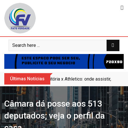
Skip
to
content
Últimas Notícias
Vitória x Athletico: onde assistir, horár
Câmara dá posse aos 513
deputados; veja o perfil da
casa