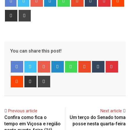
Share
Print
via
Email
You can share this post!
Google+
LinkedIn
Whatsapp
StumbleUpon
Tumblr
Pinter
Reddit
Share
Print
via
Email
Previous article
Next article
Confira como fica o
Um terço do Senado toma
tempo em Viçosa e região
posse nesta quarta-feira