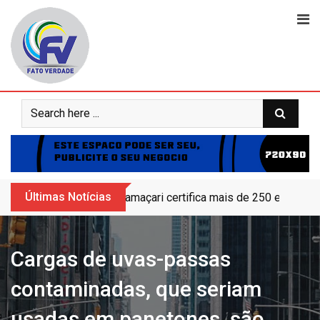
Skip
to
content
Últimas Notícias
Vitória x Athletico: onde assistir, horár
Cargas de uvas-passas
contaminadas, que seriam
usadas em panetones, são