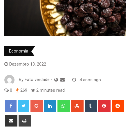
Economia
Dezembro 13, 2022
By
Fato verdade
-
4 anos ago
0
269
2 minutes read
Google+
LinkedIn
Whatsapp
StumbleUpon
Tumblr
Pinterest
Red
Share
Print
via