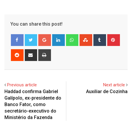
You can share this post!
Google+
LinkedIn
Whatsapp
StumbleUpon
Tumblr
Pinter
Reddit
Share
Print
via
Email
Previous article
Next article
Haddad confirma Gabriel
Auxiliar de Cozinha
Galípolo, ex-presidente do
Banco Fator, como
secretário-executivo do
Ministério da Fazenda