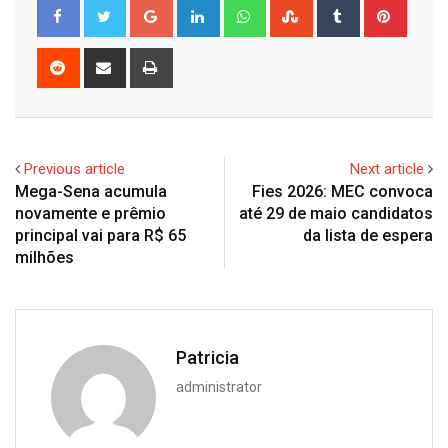
Google+
LinkedIn
Whatsapp
StumbleUpon
Tumblr
Pinter
Reddit
Share
Print
via
Email
Previous article
Next article
Mega-Sena acumula
Fies 2026: MEC convoca
novamente e prêmio
até 29 de maio candidatos
principal vai para R$ 65
da lista de espera
milhões
Patricia
administrator