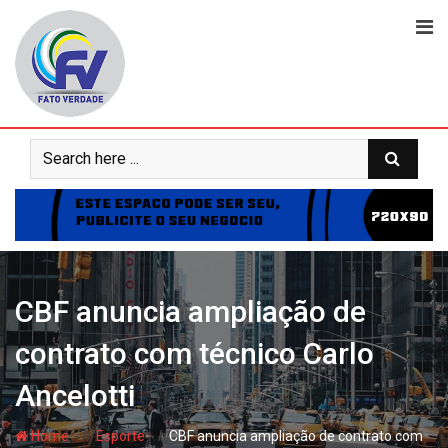
Skip
to
content
CBF anuncia ampliação de
contrato com técnico Carlo
Ancelotti
- hj
- hj
Home
Esporte
CBF anuncia ampliação de contrato com