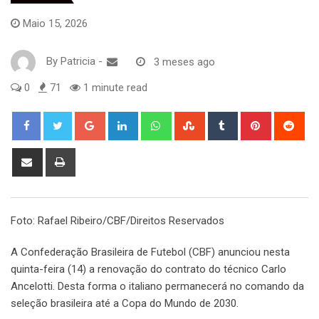
Maio 15, 2026
By
Patricia
-
3 meses ago
0
71
1 minute read
Google+
LinkedIn
Whatsapp
StumbleUpon
Tumblr
Pinterest
Red
Share
Print
via
Email
Foto: Rafael Ribeiro/CBF/Direitos Reservados
A Confederação Brasileira de Futebol (CBF) anunciou nesta
quinta-feira (14) a renovação do contrato do técnico Carlo
Ancelotti. Desta forma o italiano permanecerá no comando da
seleção brasileira até a Copa do Mundo de 2030.