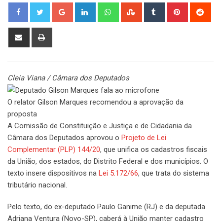
Google+
LinkedIn
Whatsapp
StumbleUpon
Tumblr
Pinterest
Red
Share
Print
via
Email
Cleia Viana / Câmara dos Deputados
O relator Gilson Marques recomendou a aprovação da
proposta
A Comissão de Constituição e Justiça e de Cidadania da
Câmara dos Deputados aprovou o
Projeto de Lei
Complementar (PLP) 144/20
, que unifica os cadastros fiscais
da União, dos estados, do Distrito Federal e dos municípios. O
texto insere dispositivos na
Lei 5.172/66
, que trata do sistema
tributário nacional.
Pelo texto, do ex-deputado Paulo Ganime (RJ) e da deputada
Adriana Ventura (Novo-SP), caberá à União manter cadastro