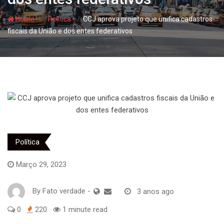
- hj
- hj
Home
Política
CCJ aprova projeto que unifica cadastros
fiscais da União e dos entes federativos
Política
Março 29, 2023
By
Fato verdade
-
3 anos ago
0
220
1 minute read