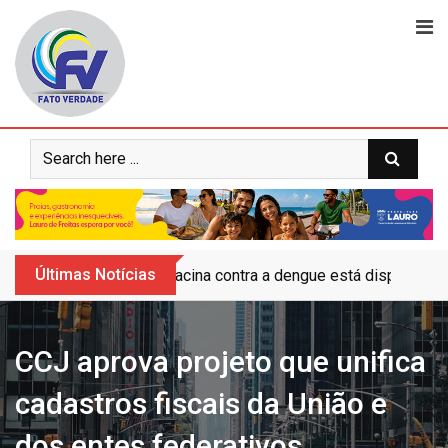
Skip
to
content
Últimas Notícias
Vacina contra a dengue está disponível 
CCJ aprova projeto que unifica
cadastros fiscais da União e
dos entes federativos