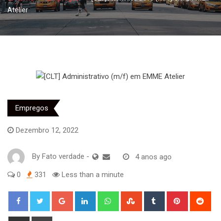
Atelier
Empregos
Dezembro 12, 2022
By
Fato verdade
-
4 anos ago
0
331
Less than a minute
Google+
LinkedIn
Whatsapp
StumbleUpon
Tumblr
Pinterest
Red