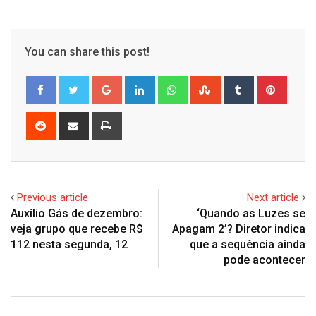
You can share this post!
Google+
LinkedIn
Whatsapp
StumbleUpon
Tumblr
Pinter
Reddit
Share
Print
via
Email
Previous article
Next article
Auxílio Gás de dezembro:
‘Quando as Luzes se
veja grupo que recebe R$
Apagam 2’? Diretor indica
112 nesta segunda, 12
que a sequência ainda
pode acontecer