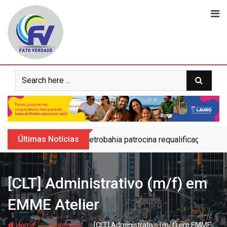
Skip
to
content
Últimas Notícias
Petrobahia patrocina requalificação do 
[CLT] Administrativo (m/f) em
EMME Atelier
- hj
- hj
Home
Empregos
[CLT] Administrativo (m/f) em EMME