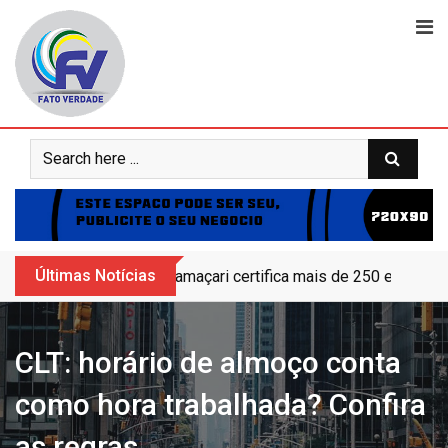
Skip
to
content
Últimas Notícias
Camaçari certifica mais de 250 educand
CLT: horário de almoço conta
como hora trabalhada? Confira
as regras