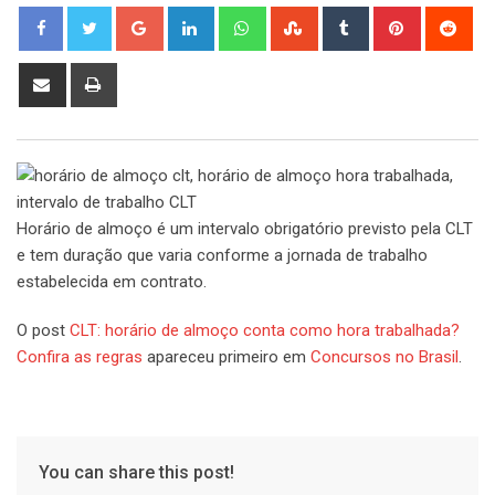
Google+
LinkedIn
Whatsapp
StumbleUpon
Tumblr
Pinterest
Red
Share
Print
via
Email
Horário de almoço é um intervalo obrigatório previsto pela CLT
e tem duração que varia conforme a jornada de trabalho
estabelecida em contrato.
O post
CLT: horário de almoço conta como hora trabalhada?
Confira as regras
apareceu primeiro em
Concursos no Brasil
.
You can share this post!