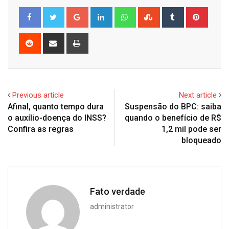
Google+
LinkedIn
Whatsapp
StumbleUpon
Tumblr
Pinter
Reddit
Share
Print
via
Email
Previous article
Next article
Afinal, quanto tempo dura
Suspensão do BPC: saiba
o auxílio-doença do INSS?
quando o benefício de R$
Confira as regras
1,2 mil pode ser
bloqueado
Fato verdade
administrator