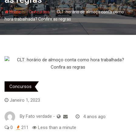
- hj
- hj
Home
Concursos
CLT: horário de almoço conta como
hora trabalhada? Confira as regras
Concursos
Janeiro 1, 2023
By
Fato verdade
-
4 anos ago
0
211
Less than a minute