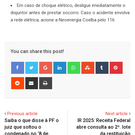
Em caso de choque elétrico, desligue imediatamente o
disjuntor antes de prestar socorro. Caso o acidente envolva
a rede elétrica, acione a Neoenergia Coelba pelo 116.
You can share this post!
Google+
LinkedIn
Whatsapp
StumbleUpon
Tumblr
Pinter
Reddit
Share
Print
via
Email
Previous article
Next article
Saiba o que disse à PF o
IR 2025: Receita Federal
juiz que soltou o
abre consulta ao 2º. lote
condenado no ‘8 de
da restituição