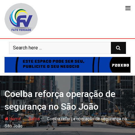
Skip
to
content
Coelba reforça operação de
segurança no São João
- hj
- hj
Home
Bahia
Coelba reforça operação de segurança no
São João