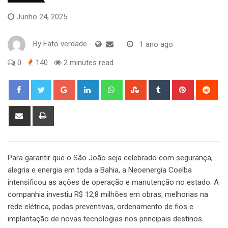
Junho 24, 2025
By
Fato verdade
-
1 ano ago
0
140
2 minutes read
Google+
LinkedIn
Whatsapp
StumbleUpon
Tumblr
Pinterest
Red
Share
Print
via
Email
Para garantir que o São João seja celebrado com segurança,
alegria e energia em toda a Bahia, a Neoenergia Coelba
intensificou as ações de operação e manutenção no estado. A
companhia investiu R$ 12,8 milhões em obras, melhorias na
rede elétrica, podas preventivas, ordenamento de fios e
implantação de novas tecnologias nos principais destinos