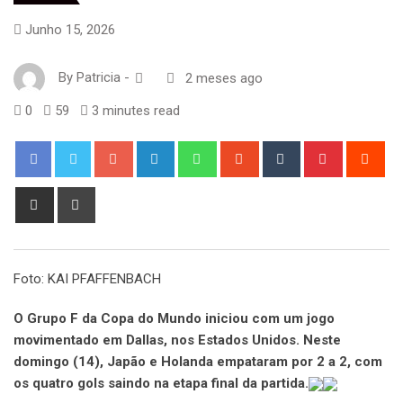
Junho 15, 2026
By
Patricia
-
2 meses ago
0
59
3 minutes read
Google+
LinkedIn
Whatsapp
StumbleUpon
Tumblr
Pinterest
Red
Share
Print
via
Email
Foto: KAI PFAFFENBACH
O Grupo F da Copa do Mundo iniciou com um jogo
movimentado em Dallas, nos Estados Unidos. Neste
domingo (14), Japão e Holanda empataram por 2 a 2, com
os quatro gols saindo na etapa final da partida.