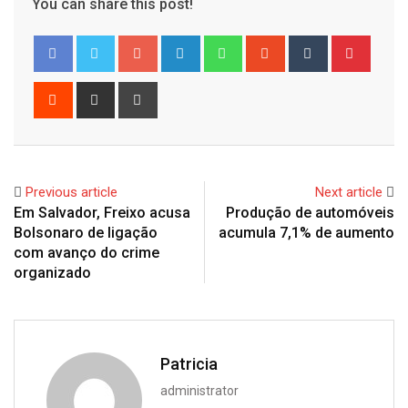
You can share this post!
Google+
LinkedIn
Whatsapp
StumbleUpon
Tumblr
Pinter
Reddit
Share
Print
via
Email
Previous article
Next article
Em Salvador, Freixo acusa
Produção de automóveis
Bolsonaro de ligação
acumula 7,1% de aumento
com avanço do crime
organizado
Patricia
administrator