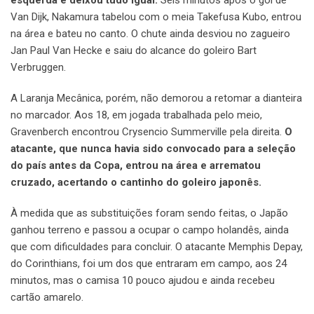
esquerda e deixou tudo igual.
Seis minutos após o gol de
Van Dijk, Nakamura tabelou com o meia Takefusa Kubo, entrou
na área e bateu no canto. O chute ainda desviou no zagueiro
Jan Paul Van Hecke e saiu do alcance do goleiro Bart
Verbruggen.
A Laranja Mecânica, porém, não demorou a retomar a dianteira
no marcador. Aos 18, em jogada trabalhada pelo meio,
Gravenberch encontrou Crysencio Summerville pela direita.
O
atacante, que nunca havia sido convocado para a seleção
do país antes da Copa, entrou na área e arrematou
cruzado, acertando o cantinho do goleiro japonês.
À medida que as substituições foram sendo feitas, o Japão
ganhou terreno e passou a ocupar o campo holandês, ainda
que com dificuldades para concluir. O atacante Memphis Depay,
do Corinthians, foi um dos que entraram em campo, aos 24
minutos, mas o camisa 10 pouco ajudou e ainda recebeu
cartão amarelo.