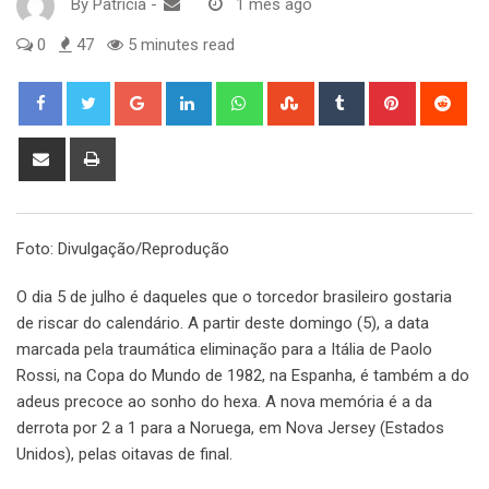
By
Patricia
-
1 mês ago
0
47
5 minutes read
Google+
LinkedIn
Whatsapp
StumbleUpon
Tumblr
Pinterest
Red
Share
Print
via
Email
Foto: Divulgação/Reprodução
O dia 5 de julho é daqueles que o torcedor brasileiro gostaria
de riscar do calendário. A partir deste domingo (5), a data
marcada pela traumática eliminação para a Itália de Paolo
Rossi, na Copa do Mundo de 1982, na Espanha, é também a do
adeus precoce ao sonho do hexa. A nova memória é a da
derrota por 2 a 1 para a Noruega, em Nova Jersey (Estados
Unidos), pelas oitavas de final.