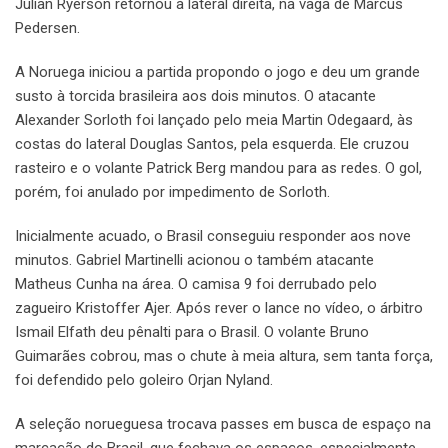
Julian Ryerson retornou à lateral direita, na vaga de Marcus
Pedersen.
A Noruega iniciou a partida propondo o jogo e deu um grande
susto à torcida brasileira aos dois minutos. O atacante
Alexander Sorloth foi lançado pelo meia Martin Odegaard, às
costas do lateral Douglas Santos, pela esquerda. Ele cruzou
rasteiro e o volante Patrick Berg mandou para as redes. O gol,
porém, foi anulado por impedimento de Sorloth.
Inicialmente acuado, o Brasil conseguiu responder aos nove
minutos. Gabriel Martinelli acionou o também atacante
Matheus Cunha na área. O camisa 9 foi derrubado pelo
zagueiro Kristoffer Ajer. Após rever o lance no vídeo, o árbitro
Ismail Elfath deu pênalti para o Brasil. O volante Bruno
Guimarães cobrou, mas o chute à meia altura, sem tanta força,
foi defendido pelo goleiro Orjan Nyland.
A seleção norueguesa trocava passes em busca de espaço na
marcação do Brasil, que fechava os espaços, especialmente