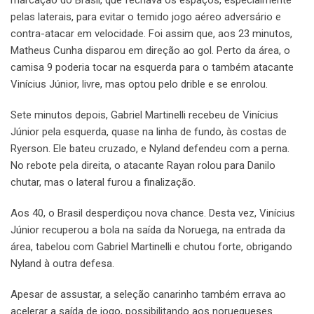
pelas laterais, para evitar o temido jogo aéreo adversário e
contra-atacar em velocidade. Foi assim que, aos 23 minutos,
Matheus Cunha disparou em direção ao gol. Perto da área, o
camisa 9 poderia tocar na esquerda para o também atacante
Vinícius Júnior, livre, mas optou pelo drible e se enrolou.
Sete minutos depois, Gabriel Martinelli recebeu de Vinícius
Júnior pela esquerda, quase na linha de fundo, às costas de
Ryerson. Ele bateu cruzado, e Nyland defendeu com a perna.
No rebote pela direita, o atacante Rayan rolou para Danilo
chutar, mas o lateral furou a finalização.
Aos 40, o Brasil desperdiçou nova chance. Desta vez, Vinícius
Júnior recuperou a bola na saída da Noruega, na entrada da
área, tabelou com Gabriel Martinelli e chutou forte, obrigando
Nyland à outra defesa.
Apesar de assustar, a seleção canarinho também errava ao
acelerar a saída de jogo, possibilitando aos noruegueses