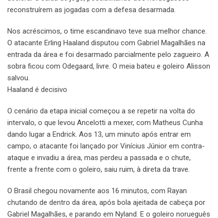
reconstruírem as jogadas com a defesa desarmada.
Nos acréscimos, o time escandinavo teve sua melhor chance.
O atacante Erling Haaland disputou com Gabriel Magalhães na
entrada da área e foi desarmado parcialmente pelo zagueiro. A
sobra ficou com Odegaard, livre. O meia bateu e goleiro Alisson
salvou.
Haaland é decisivo
O cenário da etapa inicial começou a se repetir na volta do
intervalo, o que levou Ancelotti a mexer, com Matheus Cunha
dando lugar a Endrick. Aos 13, um minuto após entrar em
campo, o atacante foi lançado por Vinícius Júnior em contra-
ataque e invadiu a área, mas perdeu a passada e o chute,
frente a frente com o goleiro, saiu ruim, à direta da trave.
O Brasil chegou novamente aos 16 minutos, com Rayan
chutando de dentro da área, após bola ajeitada de cabeça por
Gabriel Magalhães, e parando em Nyland. E o goleiro norueguês