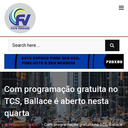
Skip
to
content
Com programação gratuita no
TCS, Ballace é aberto nesta
quarta
- hj
- hj
Home
Brasil
Com programação gratuita no TCS, Ballace