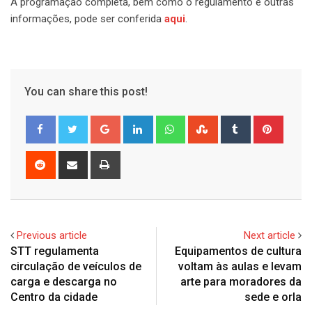
A programação completa, bem como o regulamento e outras
informações, pode ser conferida
aqui
.
You can share this post!
Google+
LinkedIn
Whatsapp
StumbleUpon
Tumblr
Pinter
Reddit
Share
Print
via
Email
Previous article
Next article
STT regulamenta
Equipamentos de cultura
circulação de veículos de
voltam às aulas e levam
carga e descarga no
arte para moradores da
Centro da cidade
sede e orla