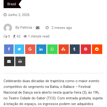
Brasil
Junho 2, 2026
By
Patricia
-
2 meses ago
0
62
1 minute read
Google+
LinkedIn
Whatsapp
StumbleUpon
Tumblr
Pinterest
Red
Share
Print
via
Email
Celebrando duas décadas de trajetória como o maior evento
competitivo do segmento na Bahia, o Ballace – Festival
Nacional de Dança será aberto nesta quarta-feira (3), às 19h,
no Teatro Cidade do Saber (TCS). Com entrada gratuita, sujeita
à lotação do espaço, os ingressos podem ser adquiridos