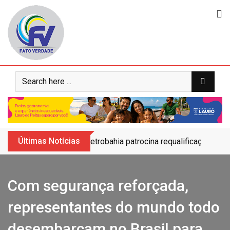
Skip
to
content
Últimas Notícias
Petrobahia patrocina requalificação do 
Com segurança reforçada,
representantes do mundo todo
desembarcam no Brasil para