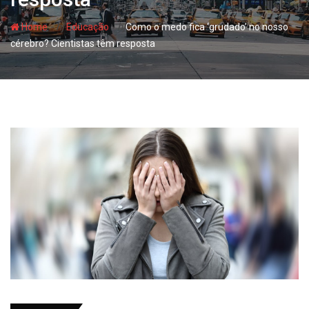
- hj
- hj
Home
Educação
Como o medo fica ‘grudado’ no nosso
cérebro? Cientistas têm resposta