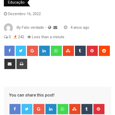
Educação
Dezembro 16, 2022
By
Fato verdade
-
4 anos ago
0
242
Less than a minute
Google+
LinkedIn
Whatsapp
StumbleUpon
Tumblr
Pinterest
Red
Share
Print
via
Email
You can share this post!
Google+
LinkedIn
Whatsapp
StumbleUpon
Tumblr
Pinter