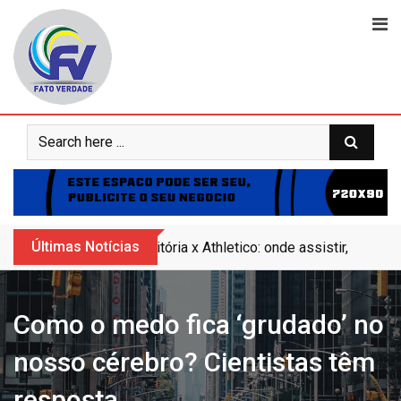
Skip
to
content
Últimas Notícias
Vitória x Athletico: onde assistir, horár
Como o medo fica ‘grudado’ no
nosso cérebro? Cientistas têm
resposta