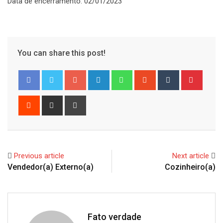
Data de encerramento: 02/01/2023
You can share this post!
Google+
LinkedIn
Whatsapp
StumbleUpon
Tumblr
Pinter
Reddit
Share
Print
via
Email
Previous article
Next article
Vendedor(a) Externo(a)
Cozinheiro(a)
Fato verdade