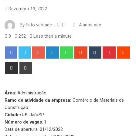
Dezembro 13, 2022
By
Fato verdade
-
4 anos ago
0
252
Less than a minute
Google+
LinkedIn
Whatsapp
StumbleUpon
Tumblr
Pinterest
Red
Share
Print
via
Email
Área:
Administração
Ramo de atividade da empresa:
Comércio de Materiais de
Construção
Cidade/UF
: Jaú/SP
Número de vagas
: 1
Data de abertura: 01/12/2022