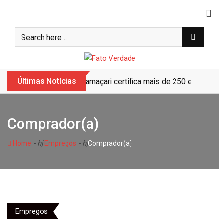
Skip
to
content
Últimas Notícias
Camaçari certifica mais de 250 educand
Comprador(a)
- hj
- hj
Home
Empregos
Comprador(a)
Empregos