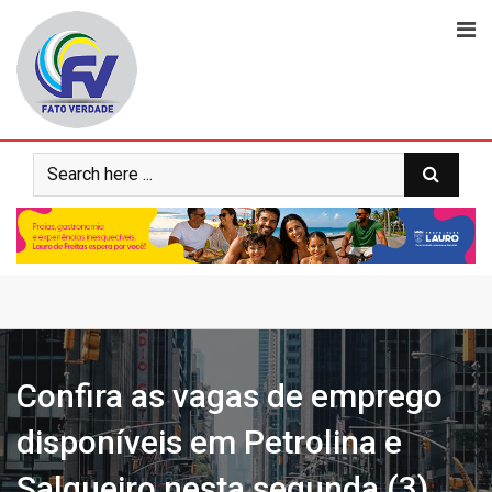
Skip
to
content
Confira as vagas de emprego
disponíveis em Petrolina e
Salgueiro nesta segunda (3)