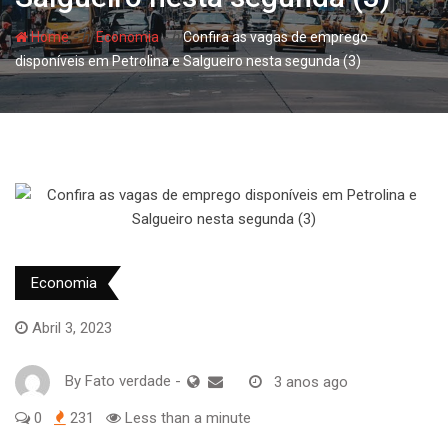
- hj
- hj
Home
Economia
Confira as vagas de emprego
disponíveis em Petrolina e Salgueiro nesta segunda (3)
Economia
Abril 3, 2023
By
Fato verdade
-
3 anos ago
0
231
Less than a minute