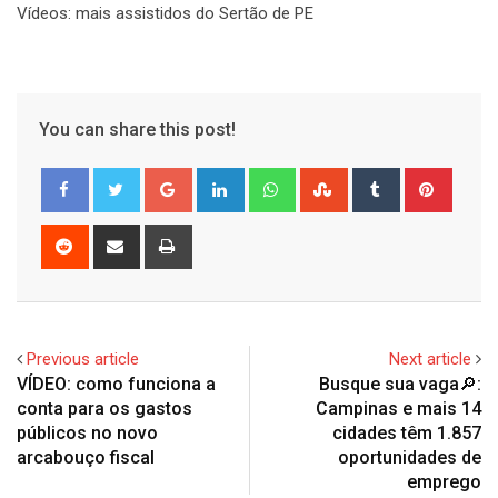
Vídeos: mais assistidos do Sertão de PE
You can share this post!
Google+
LinkedIn
Whatsapp
StumbleUpon
Tumblr
Pinter
Reddit
Share
Print
via
Email
Previous article
Next article
VÍDEO: como funciona a
Busque sua vaga🔎:
conta para os gastos
Campinas e mais 14
públicos no novo
cidades têm 1.857
arcabouço fiscal
oportunidades de
emprego