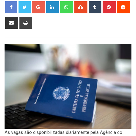
Google+
LinkedIn
Whatsapp
StumbleUpon
Tumblr
Pinterest
Red
Share
Print
via
Email
As vagas são disponibilizadas diariamente pela Agência do