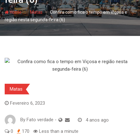
- hj
- hj
Home
Matas
Confira como fica o tempo em Viçosa e
região nesta segunda-feira (6)
Matas
Fevereiro 6, 2023
By
Fato verdade
-
4 anos ago
0
170
Less than a minute