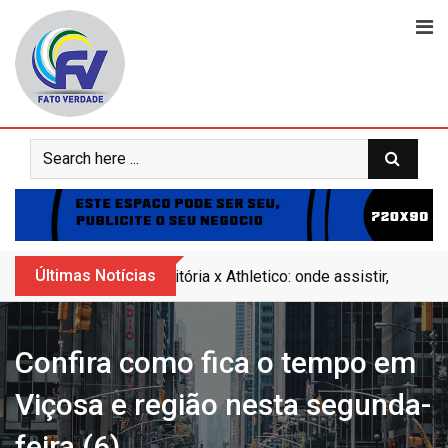
Skip
to
content
Últimas Notícias
Vitória x Athletico: onde assistir, horár
Confira como fica o tempo em
Viçosa e região nesta segunda-
feira (6)