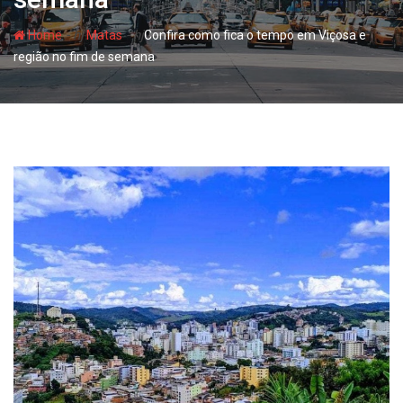
- hj
- hj
Home
Matas
Confira como fica o tempo em Viçosa e
região no fim de semana