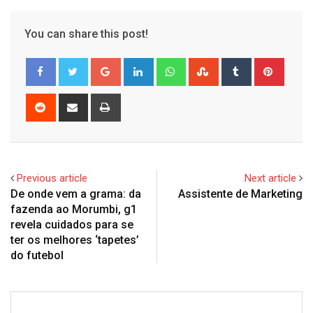
You can share this post!
Google+
LinkedIn
Whatsapp
StumbleUpon
Tumblr
Pinter
Reddit
Share
Print
via
Email
Previous article
Next article
De onde vem a grama: da
Assistente de Marketing
fazenda ao Morumbi, g1
revela cuidados para se
ter os melhores ‘tapetes’
do futebol