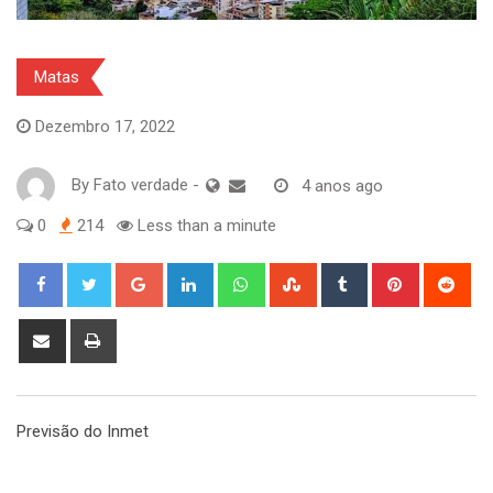
Matas
Dezembro 17, 2022
By
Fato verdade
-
4 anos ago
0
214
Less than a minute
Google+
LinkedIn
Whatsapp
StumbleUpon
Tumblr
Pinterest
Red
Share
Print
via
Email
Previsão do Inmet