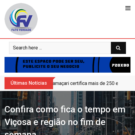
Skip
to
content
Últimas Notícias
Camaçari certifica mais de 250 educand
Confira como fica o tempo em
Viçosa e região no fim de
semana