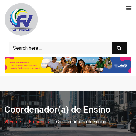
Skip
to
content
Coordenador(a) de Ensino
- hj
- hj
Home
Empregos
Coordenador(a) de Ensino