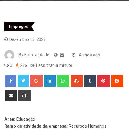
Empregos
Dezembro 13, 2022
By
Fato verdade
-
4 anos ago
0
226
Less than a minute
Google+
LinkedIn
Whatsapp
StumbleUpon
Tumblr
Pinterest
Red
Share
Print
via
Email
Área:
Educação
Ramo de atividade da empresa:
Recursos Humanos