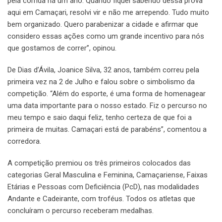
pela corrida há um ano. Quando fiquei sabendo dessa prova
aqui em Camaçari, resolvi vir e não me arrependo. Tudo muito
bem organizado. Quero parabenizar a cidade e afirmar que
considero essas ações como um grande incentivo para nós
que gostamos de correr”, opinou.
De Dias d’Ávila, Joanice Silva, 32 anos, também correu pela
primeira vez na 2 de Julho e falou sobre o simbolismo da
competição. “Além do esporte, é uma forma de homenagear
uma data importante para o nosso estado. Fiz o percurso no
meu tempo e saio daqui feliz, tenho certeza de que foi a
primeira de muitas. Camaçari está de parabéns”, comentou a
corredora.
A competição premiou os três primeiros colocados das
categorias Geral Masculina e Feminina, Camaçariense, Faixas
Etárias e Pessoas com Deficiência (PcD), nas modalidades
Andante e Cadeirante, com troféus. Todos os atletas que
concluíram o percurso receberam medalhas.