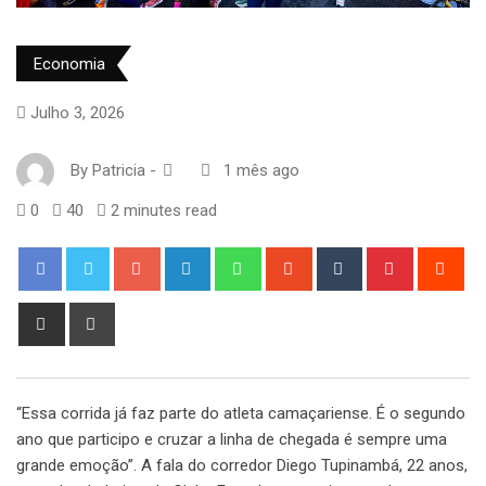
Economia
Julho 3, 2026
By
Patricia
-
1 mês ago
0
40
2 minutes read
Google+
LinkedIn
Whatsapp
StumbleUpon
Tumblr
Pinterest
Red
Share
Print
via
Email
“Essa corrida já faz parte do atleta camaçariense. É o segundo
ano que participo e cruzar a linha de chegada é sempre uma
grande emoção”. A fala do corredor Diego Tupinambá, 22 anos,