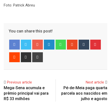
Foto: Patrick Abreu
You can share this post!
Google+
LinkedIn
Whatsapp
StumbleUpon
Tumblr
Pinter
Reddit
Share
Print
via
Email
Previous article
Next article
Mega-Sena acumula e
Pé-de-Meia paga quarta
prêmio principal vai para
parcela aos nascidos em
R$ 33 milhões
julho e agosto